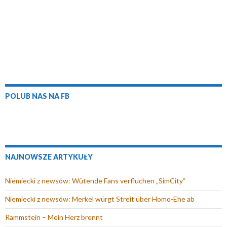
o
k
n
s
k
n
i
i
n
i
e
ę
i
e
)
w
e
)
n
)
o
w
y
POLUB NAS NA FB
m
o
k
n
i
NAJNOWSZE ARTYKUŁY
e
)
Niemiecki z newsów: Wütende Fans verfluchen „SimCity”
Niemiecki z newsów: Merkel würgt Streit über Homo-Ehe ab
Rammstein – Mein Herz brennt