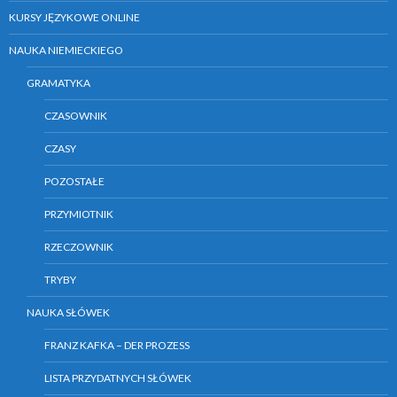
KURSY JĘZYKOWE ONLINE
NAUKA NIEMIECKIEGO
GRAMATYKA
CZASOWNIK
CZASY
POZOSTAŁE
PRZYMIOTNIK
RZECZOWNIK
TRYBY
NAUKA SŁÓWEK
FRANZ KAFKA – DER PROZESS
LISTA PRZYDATNYCH SŁÓWEK