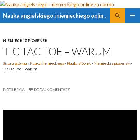
Szukaj
Nauka angielskiego i niemieckiego online za darmo
PRZESKOCZ
MENU
DO
GŁÓWN
TREŚCI
NIEMIECKI Z PIOSENEK
TIC TAC TOE – WARUM
Strona główna
»
Nauka niemieckiego
»
Nauka słówek
»
Niemiecki z piosenek
»
Tic Tac Toe – Warum
PIOTR BRYJA
DODAJ KOMENTARZ