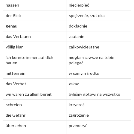
hassen
niecierpieć
der Blick
spojrzenie, rzut oka
genau
dokładnie
das Vertauen
zaufanie
völlig klar
całkowicie jasne
ich konnte immer auf dich
mogłam zawsze na tobie
bauen
polegać
mittenrein
w samym środku
das Verbot
zakaz
wir waren zu allem bereit
byliśmy gotowi na wszystko
schreien
krzyczeć
die Gefahr
zagrożenie
übersehen
przeoczyć