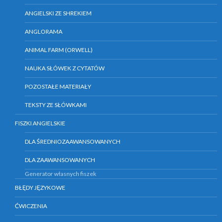
ANGIELSKI ZE SHREKIEM
ANGLORAMA
ANIMAL FARM (ORWELL)
NAUKA SŁÓWEK Z CYTATÓW
POZOSTAŁE MATERIAŁY
TEKSTY ZE SŁÓWKAMI
FISZKI ANGIELSKIE
DLA ŚREDNIOZAAWANSOWANYCH
DLA ZAAWANSOWANYCH
Generator własnych fiszek
BŁĘDY JĘZYKOWE
ĆWICZENIA