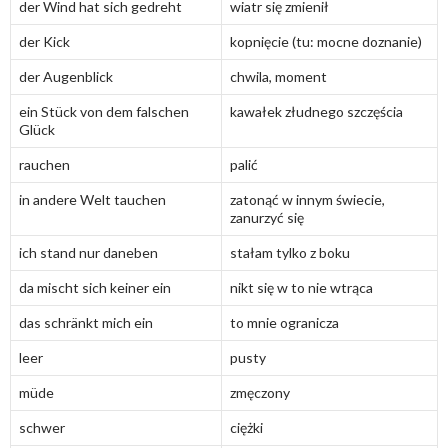
der Wind hat sich gedreht
wiatr się zmienił
der Kick
kopnięcie (tu: mocne doznanie)
der Augenblick
chwila, moment
ein Stück von dem falschen
kawałek złudnego szczęścia
Glück
rauchen
palić
in andere Welt tauchen
zatonąć w innym świecie,
zanurzyć się
ich stand nur daneben
stałam tylko z boku
da mischt sich keiner ein
nikt się w to nie wtrąca
das schränkt mich ein
to mnie ogranicza
leer
pusty
müde
zmęczony
schwer
ciężki