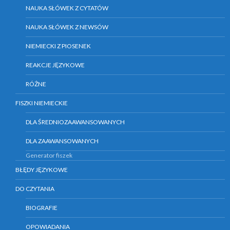
NAUKA SŁÓWEK Z CYTATÓW
NAUKA SŁÓWEK Z NEWSÓW
NIEMIECKI Z PIOSENEK
REAKCJE JĘZYKOWE
RÓŻNE
FISZKI NIEMIECKIE
DLA ŚREDNIOZAAWANSOWANYCH
DLA ZAAWANSOWANYCH
Generator fiszek
BŁĘDY JĘZYKOWE
DO CZYTANIA
BIOGRAFIE
OPOWIADANIA