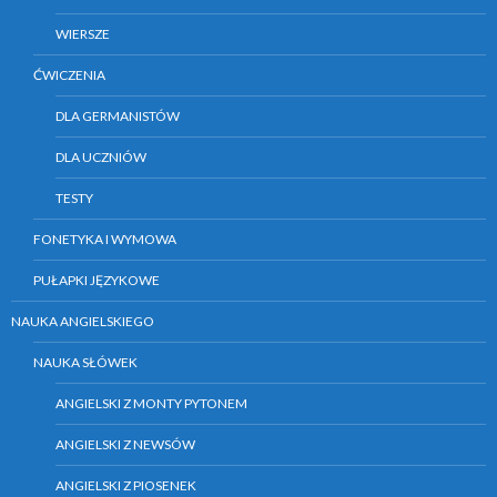
WIERSZE
ĆWICZENIA
DLA GERMANISTÓW
DLA UCZNIÓW
TESTY
FONETYKA I WYMOWA
PUŁAPKI JĘZYKOWE
NAUKA ANGIELSKIEGO
NAUKA SŁÓWEK
ANGIELSKI Z MONTY PYTONEM
ANGIELSKI Z NEWSÓW
ANGIELSKI Z PIOSENEK