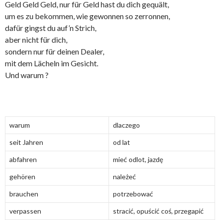
Geld Geld Geld, nur für Geld hast du dich gequält,
um es zu bekommen, wie gewonnen so zerronnen,
dafür gingst du auf’n Strich,
aber nicht für dich,
sondern nur für deinen Dealer,
mit dem Lächeln im Gesicht.
Und warum ?
warum
dlaczego
seit Jahren
od lat
abfahren
mieć odlot, jazdę
gehören
należeć
brauchen
potrzebować
verpassen
stracić, opuścić coś, przegapić