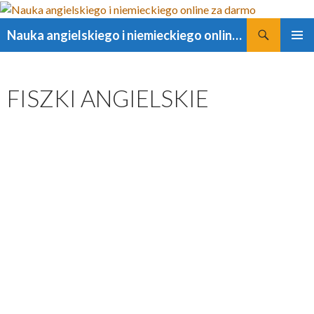
Szukaj
Nauka angielskiego i niemieckiego online za darmo
PRZESKOCZ
MENU
DO
GŁÓWN
TREŚCI
FISZKI ANGIELSKIE