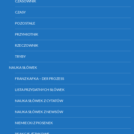
CZASOWNIK
i
e
CZASY
)
POZOSTAŁE
PRZYMIOTNIK
RZECZOWNIK
TRYBY
NAUKA SŁÓWEK
FRANZ KAFKA – DER PROZESS
LISTA PRZYDATNYCH SŁÓWEK
NAUKA SŁÓWEK Z CYTATÓW
NAUKA SŁÓWEK Z NEWSÓW
NIEMIECKI Z PIOSENEK
REAKCJE JĘZYKOWE