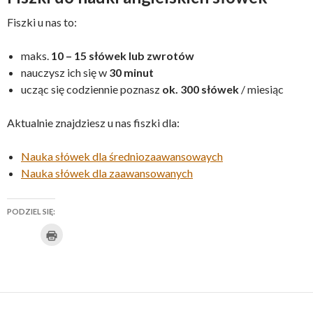
Fiszki u nas to:
maks.
10 – 15 słówek lub zwrotów
nauczysz ich się w
30 minut
ucząc się codziennie poznasz
ok. 300 słówek
/ miesiąc
Aktualnie znajdziesz u nas fiszki dla:
Nauka słówek dla średniozaawansowaych
Nauka słówek dla zaawansowanych
PODZIEL SIĘ:
K
U
K
K
K
U
K
l
i
d
l
l
l
d
l
k
n
o
i
i
i
o
i
i
j
s
k
k
k
s
k
b
y
t
n
n
n
t
n
w