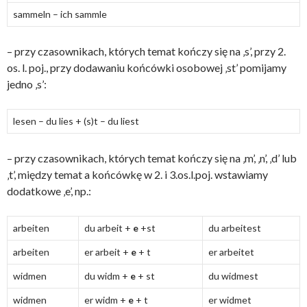
sammeln – ich sammle
– przy czasownikach, których temat kończy się na ‚s’, przy 2.
os. l. poj., przy dodawaniu końcówki osobowej ‚st’ pomijamy
jedno ‚s’:
lesen – du lies + (s)t – du liest
– przy czasownikach, których temat kończy się na ‚m’, ‚n’, ‚d’ lub
‚t’, między temat a końcówkę w 2. i 3.os.l.poj. wstawiamy
dodatkowe ‚e’, np.:
arbeiten
du arbeit +
e
+st
du arbeitest
arbeiten
er arbeit +
e
+ t
er arbeitet
widmen
du widm +
e
+ st
du widmest
widmen
er widm +
e
+ t
er widmet