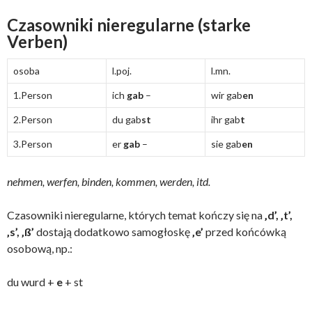
Czasowniki nieregularne (starke
Verben)
osoba
l.poj.
l.mn.
1.Person
ich
gab
–
wir gab
en
2.Person
du gab
st
ihr gab
t
3.Person
er
gab
–
sie gab
en
nehmen, werfen, binden, kommen, werden, itd.
Czasowniki nieregularne, których temat kończy się na
‚d’, ‚t’,
‚s’, ‚ß’
dostają dodatkowo samogłoskę
‚e’
przed końcówką
osobową, np.:
du wurd +
e
+ st