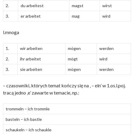
2.
du arbeitest
magst
wirst
3.
er arbeitet
mag
wird
l.mnoga
1.
wir arbeiten
mögen
werden
2.
ihr arbeitet
mögt
wird
3.
sie arbeiten
mögen
werden
– czasowniki, których temat kończy się na ‚ – eln’ w 1.os.l.poj.
tracą jedno ‚e’ zawarte w temacie, np.:
trommeln – ich trommle
basteln – ich bastle
schaukeln – ich schaukle