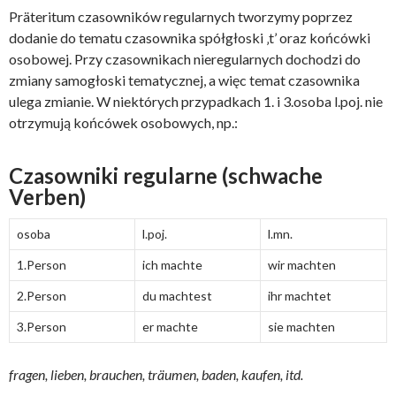
Präteritum czasowników regularnych tworzymy poprzez
dodanie do tematu czasownika spółgłoski ‚t’ oraz końcówki
osobowej. Przy czasownikach nieregularnych dochodzi do
zmiany samogłoski tematycznej, a więc temat czasownika
ulega zmianie. W niektórych przypadkach 1. i 3.osoba l.poj. nie
otrzymują końcówek osobowych, np.:
Czasowniki regularne (schwache
Verben)
osoba
l.poj.
l.mn.
1.Person
ich machte
wir machten
2.Person
du machtest
ihr machtet
3.Person
er machte
sie machten
fragen, lieben, brauchen, träumen, baden, kaufen, itd.