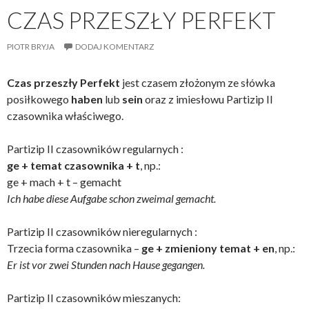
CZAS PRZESZŁY PERFEKT
PIOTR BRYJA
DODAJ KOMENTARZ
Czas przeszły Perfekt
jest czasem złożonym ze słówka
posiłkowego
haben
lub
sein
oraz z imiesłowu Partizip II
czasownika właściwego.
Partizip II czasowników regularnych :
ge + temat czasownika + t
, np.:
ge + mach + t – gemacht
Ich habe diese Aufgabe schon zweimal gemacht.
Partizip II czasowników nieregularnych :
Trzecia forma czasownika –
ge + zmieniony temat + en
, np.:
Er ist vor zwei Stunden nach Hause gegangen.
Partizip II czasowników mieszanych: