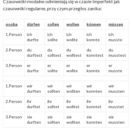
Czasowniki modalne odmieniają się w czasie Imperfekt jak
czasowniki regularne, przy czym przegłos zanika:
osoba
dürfen
sollen
wollen
können
müssen
1.Person
ich
ich
ich
ich
ich
durfte
sollte
wollte
konnte
musste
2.Person
du
du
du
du
du
durftest
solltest
wolltest
konntest
musstest
3.Person
er
er
er
er
er
durfte
sollte
wollte
konnte
musste
1.Person
wir
wir
wir
wir
wir
durften
sollten
wollten
konnten
mussten
2.Person
ihr
ihr
ihr
ihr
ihr
durftet
solltet
wolltet
konntet
musstet
3.Person
sie
sie
sie
sie
sie
durften
sollten
wollten
konnten
mussten