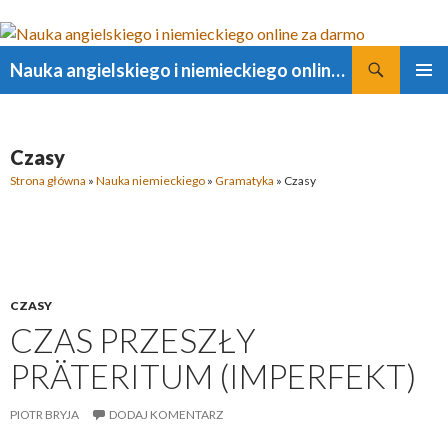
Szukaj
Nauka angielskiego i niemieckiego online za darmo
PRZESKOCZ
MENU
DO
GŁÓWN
TREŚCI
Czasy
Strona główna
»
Nauka niemieckiego
»
Gramatyka
»
Czasy
CZASY
CZAS PRZESZŁY
PRÄTERITUM (IMPERFEKT)
PIOTR BRYJA
DODAJ KOMENTARZ