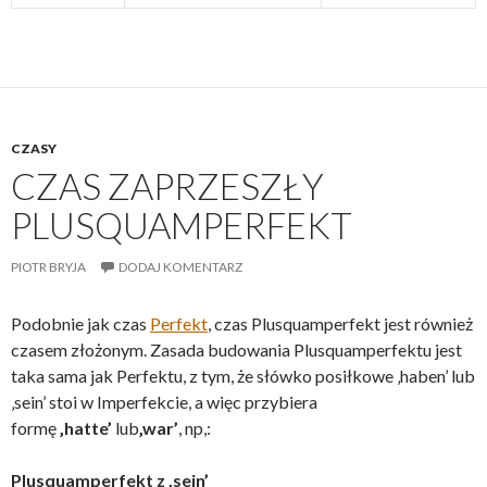
CZASY
CZAS ZAPRZESZŁY
PLUSQUAMPERFEKT
PIOTR BRYJA
DODAJ KOMENTARZ
Podobnie jak czas
Perfekt
, czas Plusquamperfekt jest również
czasem złożonym. Zasada budowania Plusquamperfektu jest
taka sama jak Perfektu, z tym, że słówko posiłkowe ‚haben’ lub
‚sein’ stoi w Imperfekcie, a więc przybiera
formę
‚hatte’
lub
‚war’
, np,:
Plusquamperfekt z ‚sein’