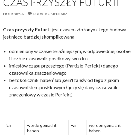
CZAS PRZYSZŁY FUTUR II
PIOTR BRYJA
DODAJ KOMENTARZ
Czas przyszły Futur II
jest czasem złożonym. Jego budowa
jest nieco bardziej skomplikowana:
odmieniony w czasie teraźniejszym, w odpowiedniej osobie
i liczbie czasownik posiłkowy ‚werden’
imiesłów czasu przeszłego (Partizip Perfekt) danego
czasownika znaczeniowego
bezokolicznik ‚haben’ lub ‚sein'(zależy od tego z jakim
czasownikiem posiłkowym łączy się dany czasownik
znaczeniowy w czasie Perfekt)
ich
werde gemacht
wir
werden gemacht
haben
haben