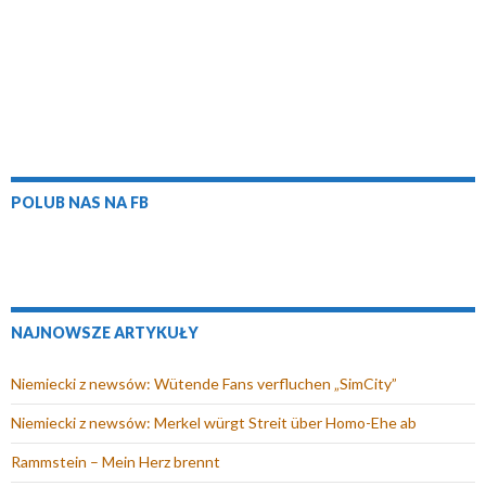
o
k
n
s
k
n
i
i
n
i
e
ę
i
e
)
w
e
)
n
)
o
w
y
POLUB NAS NA FB
m
o
k
n
i
NAJNOWSZE ARTYKUŁY
e
)
Niemiecki z newsów: Wütende Fans verfluchen „SimCity”
Niemiecki z newsów: Merkel würgt Streit über Homo-Ehe ab
Rammstein – Mein Herz brennt