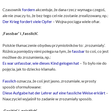
Czasownik
fordern
akcentuje, że dana rzecz wymaga czegoś,
ale nie znaczy to, że bez tego cel nie zostanie zrealizowany, np.:
Der Krieg fordert viele Opfer
– Wojna pociąga wiele ofiar.
‚Fassbar’ i ‚fasslich’.
Polskie tłumaczenie obydwu przymiotników to: ‚zrozumiały’.
Różnica pomiędzy nimi polega na tym, że
fassbar
to coś, co jest
możliwe do zrozumienia, np.:
Es war unfassbar, wie dieses Kind gelogen hat
– To było nie do
pojęcia, jak to dziecko kłamało.
Fasslich
oznacza, że coś jest jasno, zrozumiale, w prosty
sposób sformułowane:
Diese Aufgabe hat der Lehrer auf eine fassliche Weise erklärt
–
Nauczyciel wyjaśnił to zadanie w zrozumiały sposób.
‚Gesitig’ i ‚geistlich’.