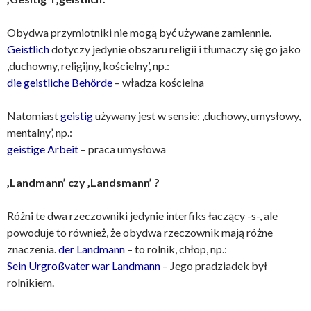
Obydwa przymiotniki nie mogą być używane zamiennie.
Geistlich
dotyczy jedynie obszaru religii i tłumaczy się go jako
‚duchowny, religijny, kościelny’, np.:
die geistliche Behörde
– władza kościelna
Natomiast
geistig
używany jest w sensie: ‚duchowy, umysłowy,
mentalny’, np.:
geistige Arbeit
– praca umysłowa
‚Landmann’ czy ‚Landsmann’ ?
Różni te dwa rzeczowniki jedynie interfiks łaczący -s-, ale
powoduje to również, że obydwa rzeczownik mają różne
znaczenia.
der Landmann
– to rolnik, chłop, np.:
Sein Urgroßvater war Landmann
– Jego pradziadek był
rolnikiem.