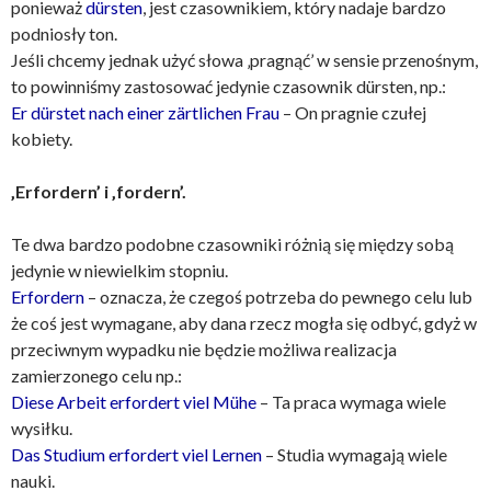
ponieważ
dürsten
, jest czasownikiem, który nadaje bardzo
podniosły ton.
Jeśli chcemy jednak użyć słowa ‚pragnąć’ w sensie przenośnym,
to powinniśmy zastosować jedynie czasownik dürsten, np.:
Er dürstet nach einer zärtlichen Frau
– On pragnie czułej
kobiety.
‚Erfordern’ i ‚fordern’.
Te dwa bardzo podobne czasowniki różnią się między sobą
jedynie w niewielkim stopniu.
Erfordern
– oznacza, że czegoś potrzeba do pewnego celu lub
że coś jest wymagane, aby dana rzecz mogła się odbyć, gdyż w
przeciwnym wypadku nie będzie możliwa realizacja
zamierzonego celu np.:
Diese Arbeit erfordert viel Mühe
– Ta praca wymaga wiele
wysiłku.
Das Studium erfordert viel Lernen
– Studia wymagają wiele
nauki.