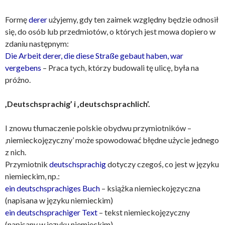
Formę
derer
użyjemy, gdy ten zaimek względny będzie odnosił
się, do osób lub przedmiotów, o których jest mowa dopiero w
zdaniu następnym:
Die Arbeit derer, die diese Straße gebaut haben, war
vergebens
– Praca tych, którzy budowali tę ulicę, była na
próżno.
‚Deutschsprachig’ i ‚deutschsprachlich’.
I znowu tłumaczenie polskie obydwu przymiotników –
‚niemieckojęzyczny’ może spowodować błędne użycie jednego
z nich.
Przymiotnik
deutschsprachig
dotyczy czegoś, co jest w języku
niemieckim, np.:
ein deutschsprachiges Buch
– książka niemieckojęzyczna
(napisana w języku niemieckim)
ein deutschsprachiger Text
– tekst niemieckojęzyczny
(napisany w języku niemieckim)