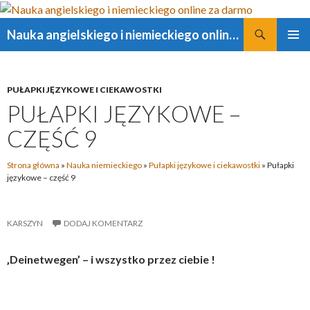
Szukaj
Nauka angielskiego i niemieckiego online za darmo
PRZESKOCZ
MENU
DO
GŁÓWN
TREŚCI
PUŁAPKI JĘZYKOWE I CIEKAWOSTKI
PUŁAPKI JĘZYKOWE –
CZĘŚĆ 9
Strona główna
»
Nauka niemieckiego
»
Pułapki językowe i ciekawostki
»
Pułapki
językowe – część 9
KARSZYN
DODAJ KOMENTARZ
‚Deinetwegen’ – i wszystko przez ciebie !