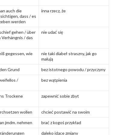
man auch die
inna rzecz, że
ichtigen, dass / es
geben werden
 schief gehen / über
nie udać się
 Verhängnis / das
eiß gegessen, wie
nie taki diabeł straszny, jak go
malują
nden Grund
bez istotnego powodu / przyczyny
eifellos /
bez wątpienia
ins Trockene
zapewnić sobie zbyt
urchsetzen wollen
chcieć postawić na swoim
l an jmdm. nehmen
brać z kogoś przykład
eränderungen
daleko idące zmiany