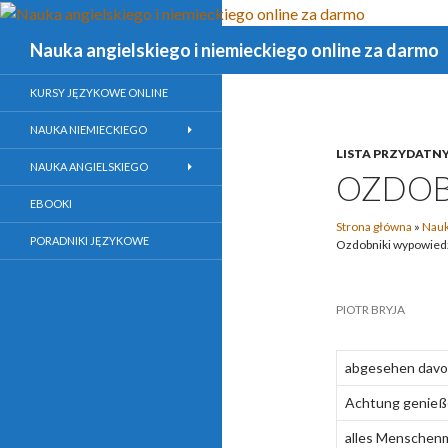
Szukaj
Nauka angielskiego i niemieckiego online za darmo
KURSY JĘZYKOWE ONLINE
NAUKA NIEMIECKIEGO
LISTA PRZYDATN
NAUKA ANGIELSKIEGO
OZDOB
EBOOKI
Strona główna
»
Nauk
PORADNIKI JĘZYKOWE
Ozdobniki wypowied
PIOTR BRYJA
abgesehen davo
Achtung genie
alles Menschenm