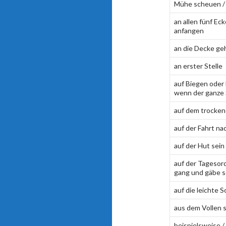
Mühe scheuen / 
an allen fünf Ec
anfangen
an die Decke ge
an erster Stelle
auf Biegen oder
wenn der ganze
auf dem trocken
auf der Fahrt n
auf der Hut sein
auf der Tagesor
gang und gäbe se
auf die leichte 
aus dem Vollen 
beispielsweise / 