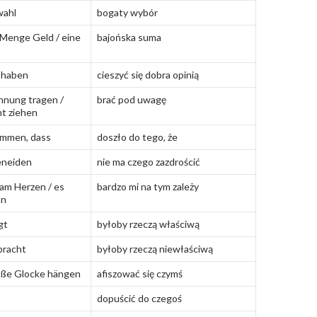
wahl
bogaty wybór
Menge Geld / eine
bajońska suma
 haben
cieszyć się dobra opinią
hnung tragen /
brać pod uwagę
ht ziehen
ommen, dass
doszło do tego, że
beneiden
nie ma czego zazdrościć
r am Herzen / es
bardzo mi na tym zależy
an
gt
byłoby rzeczą właściwą
bracht
byłoby rzeczą niewłaściwą
oße Glocke hängen
afiszować się czymś
dopuścić do czegoś