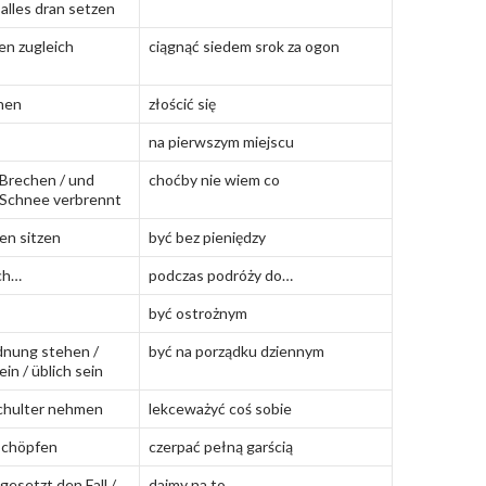
alles dran setzen
ken zugleich
ciągnąć siedem srok za ogon
hen
złościć się
na pierwszym miejscu
 Brechen / und
choćby nie wiem co
 Schnee verbrennt
en sitzen
być bez pieniędzy
ach…
podczas podróży do…
być ostrożnym
dnung stehen /
być na porządku dziennym
in / üblich sein
Schulter nehmen
lekceważyć coś sobie
schöpfen
czerpać pełną garścią
gesetzt den Fall /
dajmy na to