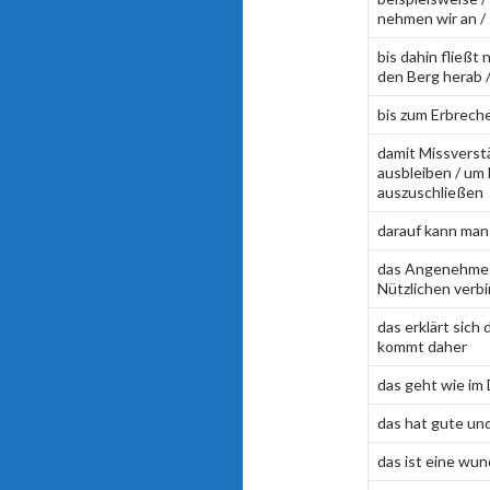
nehmen wir an /
bis dahin fließt
den Berg herab 
bis zum Erbrech
damit Missverst
ausbleiben / um
auszuschließen
darauf kann man
das Angenehme
Nützlichen verb
das erklärt sich 
kommt daher
das geht wie im
das hat gute un
das ist eine wun