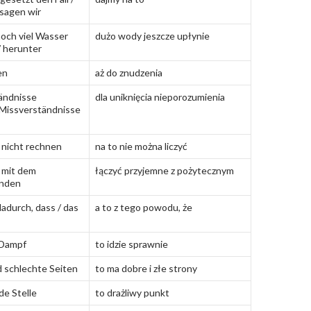
 sagen wir
 noch viel Wasser
dużo wody jeszcze upłynie
/ herunter
en
aż do znudzenia
ändnisse
dla uniknięcia nieporozumienia
 Missverständnisse
 nicht rechnen
na to nie można liczyć
 mit dem
łączyć przyjemne z pożytecznym
inden
dadurch, dass / das
a to z tego powodu, że
 Dampf
to idzie sprawnie
d schlechte Seiten
to ma dobre i złe strony
de Stelle
to drażliwy punkt