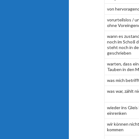
von hervoragen
vorurteilslos /
ohne Voreinge
wann es zustand
noch im Schoß d
steht noch in d
geschrieben
warten, dass ei
Tauben in den M
was mich betrifft
was war, zählt n
wieder ins Gleis
einrenken
wir können nicht
kommen