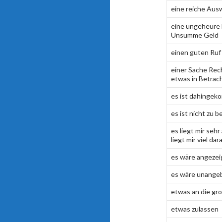
eine reiche Aus
eine ungeheure 
Unsumme Geld
einen guten Ruf
einer Sache Rec
etwas in Betrac
es ist dahingek
es ist nicht zu 
es liegt mir seh
liegt mir viel dar
es wäre angezei
es wäre unange
etwas an die gr
etwas zulassen