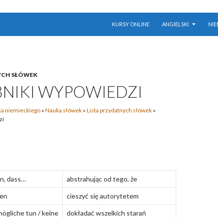
PRZESKOCZ DO TREŚCI
KURSY ONLINE
ANGIELSKI
NIE
YCH SŁÓWEK
NIKI WYPOWIEDZI
a niemieckiego
»
Nauka słówek
»
Lista przydatnych słówek
»
zi
n, dass…
abstrahując od tego, że
ßen
cieszyć się autorytetem
ögliche tun / keine
dokładać wszelkich starań