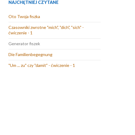
NAJCHĘTNIEJ CZYTANE
Oto Twoja fiszka
Czasowniki zwrotne "mich", "dich", "sich" -
ćwiczenie - 1
Generator fiszek
Die Familienbegegnung
"Um ... zu" czy "damit" - ćwiczenie - 1