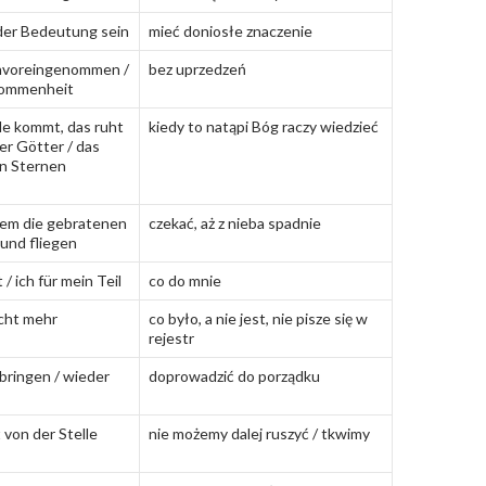
der Bedeutung sein
mieć doniosłe znaczenie
 unvoreingenommen /
bez uprzedzeń
nommenheit
e kommt, das ruht
kiedy to natąpi Bóg raczy wiedzieć
er Götter / das
en Sternen
nem die gebratenen
czekać, aż z nieba spadnie
und fliegen
 / ich für mein Teil
co do mnie
icht mehr
co było, a nie jest, nie pisze się w
rejestr
 bringen / wieder
doprowadzić do porządku
 von der Stelle
nie możemy dalej ruszyć / tkwimy