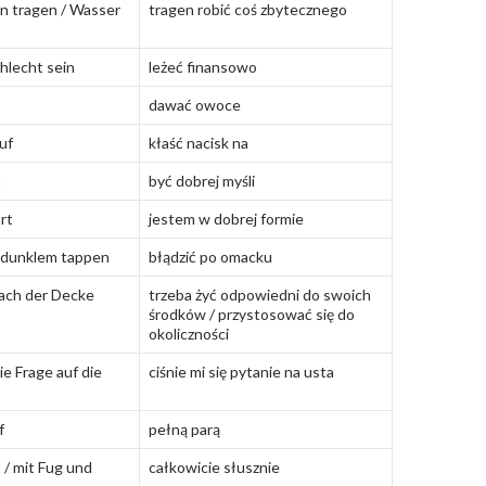
n tragen / Wasser
tragen robić coś zbytecznego
chlecht sein
leżeć finansowo
dawać owoce
uf
kłaść nacisk na
n
być dobrej myśli
hrt
jestem w dobrej formie
m dunklem tappen
błądzić po omacku
ach der Decke
trzeba żyć odpowiedni do swoich
środków / przystosować się do
okoliczności
ie Frage auf die
ciśnie mi się pytanie na usta
f
pełną parą
 / mit Fug und
całkowicie słusznie