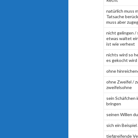
Recht
natürlich muss 
Tatsache berücks
muss aber zuge
nicht gelingen /
etwas waltet ein
ist wie verhext
nichts wird so h
es gekocht wird
ohne hinreiche
ohne Zweifel / zw
zweifelsohne
sein Schäfchen 
bringen
seinen Willen d
sich ein Beispie
tiefgreifende V