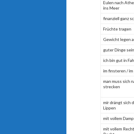
Eulen nach Athe
ins Meer
finanziell ganz s
Früchte tragen
Gewicht legen a
guter Dinge sei
ich bin gut in Fa
im finsteren / i
man muss sich n
strecken
mir drängt sich d
Lippen
mit vollem Damp
mit vollem Recht