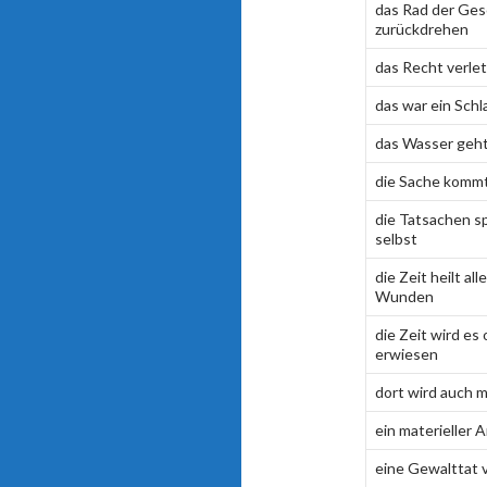
das Rad der Ges
zurückdrehen
das Recht verle
das war ein Schl
das Wasser geht
die Sache kommt
die Tatsachen sp
selbst
die Zeit heilt alle
Wunden
die Zeit wird es
erwiesen
dort wird auch 
ein materieller A
eine Gewalttat 