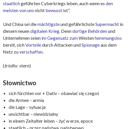
staatlich
geführten Cyberkriegs leben, auch wenn es
den
meisten von uns
nicht
bewusst
ist”.
Und China sei die
mächtigste
und gefährlichste
Supermacht
in
diesem neuen
digitalen Krieg
. Denn
dortige Behörden
und
Unternehmen seien
im Gegensatz zum
Westen
hemmungslos
bereit, sich
Vorteile
durch Attacken und
Spionage
aus dem
Netz zu
verschaffen
.
(źródło: stern)
Słownictwo
sich fürchten vor + Dativ – obawiać się czegoś
die Armee – armia
die Lage – sytuacja
unsichtbar – niewidzialny
in einem Zeitalter leben – żyć w erze, epoce
staatlich – przez państwa, państwowo