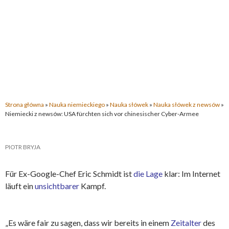
Strona główna
»
Nauka niemieckiego
»
Nauka słówek
»
Nauka słówek z newsów
»
Niemiecki z newsów: USA fürchten sich vor chinesischer Cyber-Armee
PIOTR BRYJA
Für Ex-Google-Chef Eric Schmidt ist
die Lage
klar: Im Internet
läuft ein
unsichtbarer
Kampf.
„Es wäre fair zu sagen, dass wir bereits in einem
Zeitalter
des