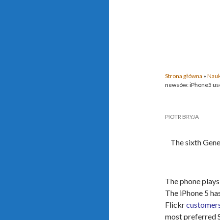
Strona główna
»
Nauk
newsów: iPhone5 use 
PIOTR BRYJA
The sixth Gene
The phone plays
The iPhone 5 ha
Flickr
customer
most preferred 