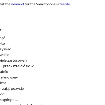
hat the
demand
for the Smartphone is
feeble
.
o
nąć
bko
uzyskać
owanie
wiele zastosowań
… – przekształcić się w …
tatnio
preferowany
ient
– zająć pozycję
ród
astąpić po …