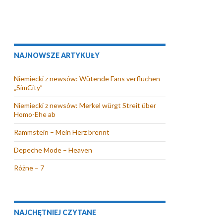
NAJNOWSZE ARTYKUŁY
Niemiecki z newsów: Wütende Fans verfluchen
„SimCity”
Niemiecki z newsów: Merkel würgt Streit über
Homo-Ehe ab
Rammstein – Mein Herz brennt
Depeche Mode – Heaven
Różne – 7
NAJCHĘTNIEJ CZYTANE