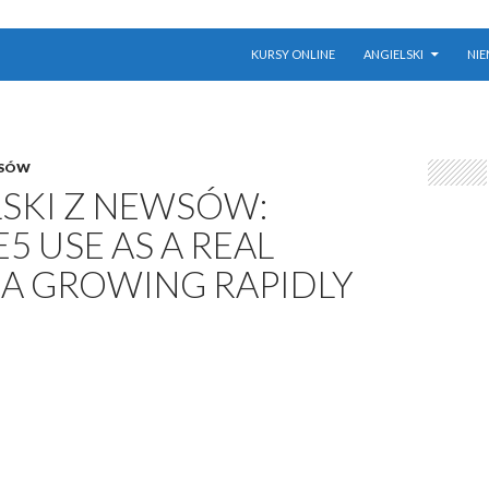
PRZESKOCZ DO TREŚCI
KURSY ONLINE
ANGIELSKI
NIE
WSÓW
LSKI Z NEWSÓW:
5 USE AS A REAL
A GROWING RAPIDLY