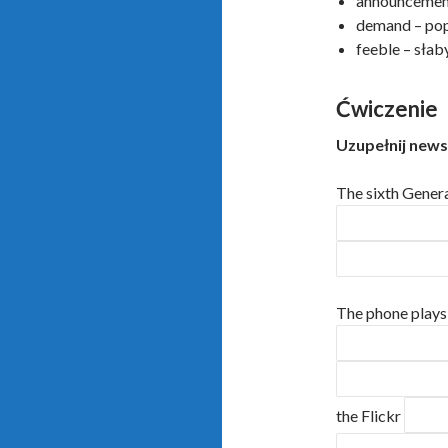
announcement
demand – po
feeble – słab
Ćwiczenie
Uzupełnij new
The sixth Gener
The phone plays
the Flickr