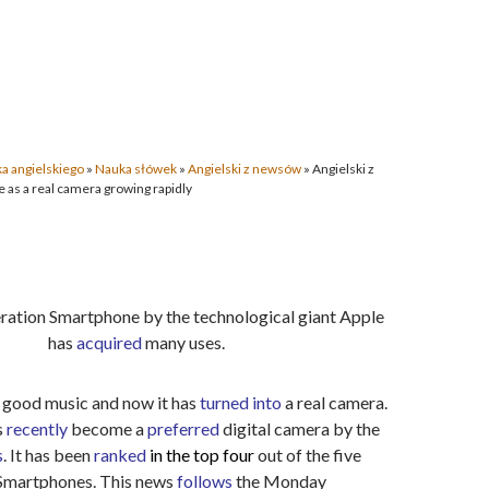
a angielskiego
»
Nauka słówek
»
Angielski z newsów
»
Angielski z
as a real camera growing rapidly
ration Smartphone by the technological giant Apple
has
acquired
many uses.
 good music and now it has
turned into
a real camera.
s
recently
become a
preferred
digital camera by the
s
. It has been
ranked
in the top four
out of the five
Smartphones. This news
follows
the Monday