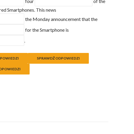
four
of the
rred Smartphones. This news
the Monday announcement that the
for the Smartphone is
.
POWIEDZI
SPRAWDŹ ODPOWIEDZI
DPOWIEDZI