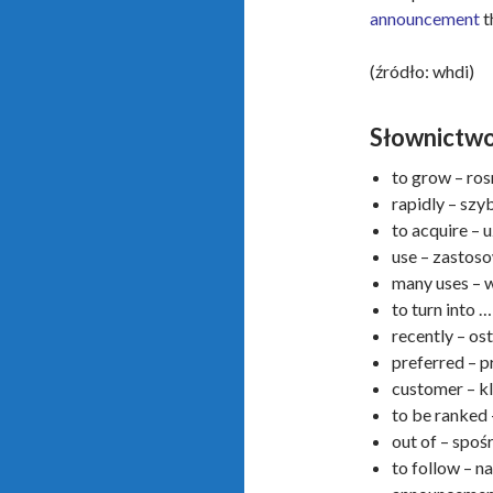
announcement
t
(źródło: whdi)
Słownictw
to grow – ros
rapidly – szy
to acquire – 
use – zastos
many uses – 
to turn into 
recently – os
preferred – 
customer – kl
to be ranked 
out of – spoś
to follow – n