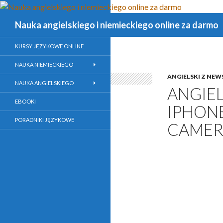
Szukaj
Nauka angielskiego i niemieckiego online za darmo
KURSY JĘZYKOWE ONLINE
NAUKA NIEMIECKIEGO
ANGIELSKI Z NE
NAUKA ANGIELSKIEGO
ANGIE
EBOOKI
IPHONE
PORADNIKI JĘZYKOWE
CAMER