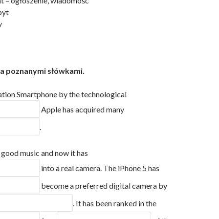
 – ogłoszenie, wiadomość
pyt
y
sa poznanymi słówkami.
ation Smartphone by the technological
Apple has acquired many
.
 good music and now it has
into a real camera. The iPhone 5 has
become a preferred digital camera by
. It has been ranked in the