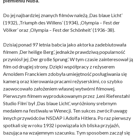
plemieniu Nuba.
Do jej najbardziej znanych filmów należą ‚Das blaue Licht’
(1932), ‚Triumph des Willens’ (1934), ‚Olympia – Fest der
Völker’ oraz ‚Olympia – Fest der Schönheit’ (1936-38).
Dzisiaj ponad 97 letnia babcia jako aktorka zadebiutowała
filmem ‚Der heilige Berg’, jednakże prawdziwą popularność
przyniósł jej ‚Der große Sprung’. W tym czasie zainteresował ją
film od drugiej strony. Dzięki współpracy z reżyserem
Arnoldem Franckiem zdobyła umiejętność posługiwania się
kamerą oraz kierowania pracami reżyserskimi, co szybko
zaowocowało założeniem własnej wytwórni filmowej.
Pierwszym filmem wyprodukowanym przez ‚Leni Riefenstahl
Studio Film’ był ‚Das blaue Licht’, wyróżniony srebrnym
medalem na festiwalu w Wenecji. Ten sukces zwrócił uwagę
innych przywódców NSDAP i Adolfa Hitlera. Po raz pierwszy
spotkali się w roku 1932 i powiązała ich bliska przyjaźń,
bazująca na wzajemnym szacunku. Tym sposobem zaczął się