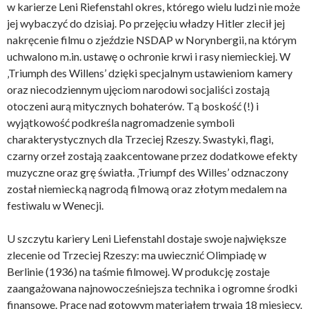
w karierze Leni Riefenstahl okres, którego wielu ludzi nie może
jej wybaczyć do dzisiaj. Po przejęciu władzy Hitler zlecił jej
nakręcenie filmu o zjeździe NSDAP w Norynbergii, na którym
uchwalono m.in. ustawę o ochronie krwi i rasy niemieckiej. W
‚Triumph des Willens’ dzięki specjalnym ustawieniom kamery
oraz niecodziennym ujęciom narodowi socjaliści zostają
otoczeni aurą mitycznych bohaterów. Tą boskość (!) i
wyjątkowość podkreśla nagromadzenie symboli
charakterystycznych dla Trzeciej Rzeszy. Swastyki, flagi,
czarny orzeł zostają zaakcentowane przez dodatkowe efekty
muzyczne oraz grę światła. ‚Triumpf des Willes’ odznaczony
został niemiecką nagrodą filmową oraz złotym medalem na
festiwalu w Wenecji.
U szczytu kariery Leni Liefenstahl dostaje swoje największe
zlecenie od Trzeciej Rzeszy: ma uwiecznić Olimpiadę w
Berlinie (1936) na taśmie filmowej. W produkcję zostaje
zaangażowana najnowocześniejsza technika i ogromne środki
finansowe. Prace nad gotowym materiałem trwają 18 miesięcy.