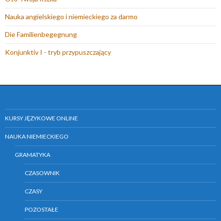
)
o
w
Nauka angielskiego i niemieckiego za darmo
y
Die Familienbegegnung
m
o
Konjunktiv I - tryb przypuszczający
k
n
i
e
)
KURSY JĘZYKOWE ONLINE
NAUKA NIEMIECKIEGO
GRAMATYKA
CZASOWNIK
CZASY
POZOSTAŁE