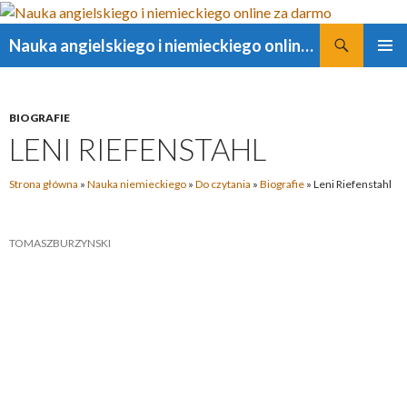
Szukaj
Nauka angielskiego i niemieckiego online za darmo
PRZESKOCZ
MENU
DO
GŁÓWN
TREŚCI
BIOGRAFIE
LENI RIEFENSTAHL
Strona główna
»
Nauka niemieckiego
»
Do czytania
»
Biografie
»
Leni Riefenstahl
TOMASZBURZYNSKI