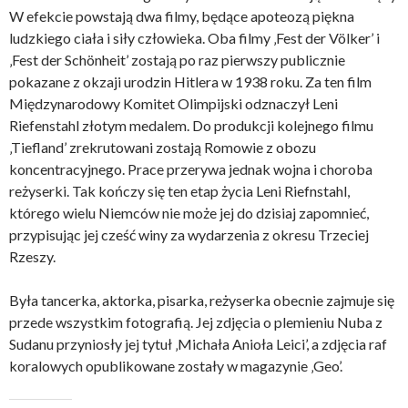
W efekcie powstają dwa filmy, będące apoteozą piękna
ludzkiego ciała i siły człowieka. Oba filmy ‚Fest der Völker’ i
‚Fest der Schönheit’ zostają po raz pierwszy publicznie
pokazane z okzaji urodzin Hitlera w 1938 roku. Za ten film
Międzynarodowy Komitet Olimpijski odznaczył Leni
Riefenstahl złotym medalem. Do produkcji kolejnego filmu
‚Tiefland’ zrekrutowani zostają Romowie z obozu
koncentracyjnego. Prace przerywa jednak wojna i choroba
reżyserki. Tak kończy się ten etap życia Leni Riefnstahl,
którego wielu Niemców nie może jej do dzisiaj zapomnieć,
przypisując jej cześć winy za wydarzenia z okresu Trzeciej
Rzeszy.
Była tancerka, aktorka, pisarka, reżyserka obecnie zajmuje się
przede wszystkim fotografią. Jej zdjęcia o plemieniu Nuba z
Sudanu przyniosły jej tytuł ‚Michała Anioła Leici’, a zdjęcia raf
koralowych opublikowane zostały w magazynie ‚Geo’.