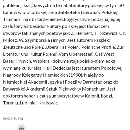
publikacji książkowych na temat literatury polskiej, w tym 50
tomów w bibliofilskiej serii ‚Biblioteka Literatury Polskiej’.
Tłumacz i na obszarze niemieckojęzycznym bodaj najlepiej
zasłużony ambasador kultury polskiej jest tłumaczem
utworów tak znanych poetów jak: Z. Herbert, T. Różewicz, Cz.
Miłosz, W. Szymborska i innych. Jest autorem książek:
‚Deutsche und Polen’, ‚Überall ist Polen’, ‚Polnische Profile’, Zur
Literatur und Kultur Polens’, ‚Vom Übersetzen’, ‚Ost West
Basar’ i innych. Wspiera i dokumentuje polsko-niemiecką
wymianę kulturalną. Karl Dedecius jest laureatem Pokojowej
Nagrody Księgarzy Niemieckich (1990). Należy do
Niemieckiej Akademii Języka i Poezji w Darmstad oraz do
Bawarskiej Akademii Sztuk Pięknych w Monachium. Jest
doktorem honoris causa uniwesytetów w Kolonii, Łodzi,
Toruniu, Lublinie i Krakowie.
PODZIEL SIĘ:
K