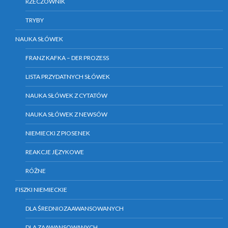
RZECZOWNIK
TRYBY
NAUKA SŁÓWEK
FRANZ KAFKA – DER PROZESS
LISTA PRZYDATNYCH SŁÓWEK
NAUKA SŁÓWEK Z CYTATÓW
NAUKA SŁÓWEK Z NEWSÓW
NIEMIECKI Z PIOSENEK
REAKCJE JĘZYKOWE
RÓŻNE
FISZKI NIEMIECKIE
DLA ŚREDNIOZAAWANSOWANYCH
DLA ZAAWANSOWANYCH