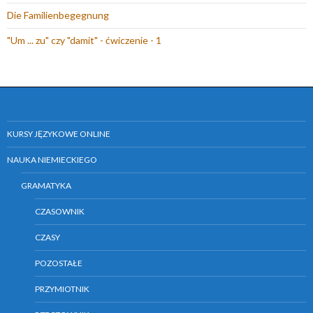
y
Die Familienbegegnung
m
o
"Um ... zu" czy "damit" - ćwiczenie - 1
k
n
i
e
)
KURSY JĘZYKOWE ONLINE
NAUKA NIEMIECKIEGO
GRAMATYKA
CZASOWNIK
CZASY
POZOSTAŁE
PRZYMIOTNIK