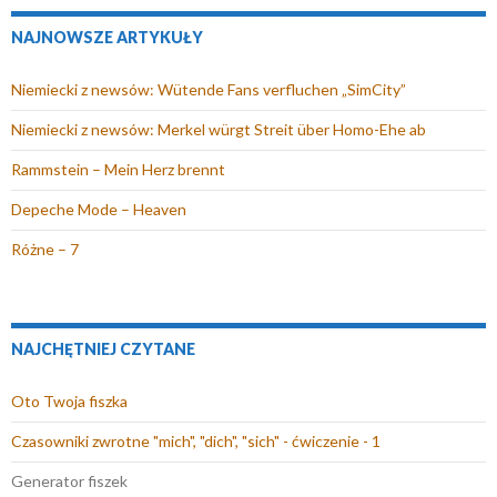
o
r
a
s
m
a
NAJNOWSZE ARTYKUŁY
k
a
s
i
o
i
n
s
i
ę
k
l
Niemiecki z newsów: Wütende Fans verfluchen „SimCity”
i
i
ę
w
n
(
e
ę
w
n
i
O
Niemiecki z newsów: Merkel würgt Streit über Homo-Ehe ab
)
w
n
o
e
t
Rammstein – Mein Herz brennt
n
o
w
)
w
o
w
y
i
Depeche Mode – Heaven
w
y
m
e
Różne – 7
y
m
o
r
m
o
k
a
o
k
n
s
k
n
i
i
NAJCHĘTNIEJ CZYTANE
n
i
e
ę
i
e
)
w
Oto Twoja fiszka
e
)
n
Czasowniki zwrotne "mich", "dich", "sich" - ćwiczenie - 1
)
o
w
Generator fiszek