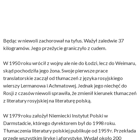
Będąc w niewoli zachorował na tyfus. Ważył zaledwie 37
kilogramów. Jego przeżycie graniczyło z cudem.
W 1950 roku wrócił z wojny ale nie do Łodzi, lecz do Weimaru,
skąd pochodziła jego żona. Swoje pierwsze prace
translatorskie zaczął od tłumaczeń z języka rosyjskiego
wierszy Lermanowa i Achmatowej. Jednak jego niechęć do
Rosji z czasów niewoli sprawiła, że zmienił kierunek tłumaczeń
z literatury rosyjskiej na literaturę polską.
W 1979 roku założył Niemiecki Instytut Polski w
Darmstadcie, którego dyrektorem był do 1998 roku.
Tłumaczenia literatury polskiej publikuje od 1959 r. Przekłada
przede wszystkim lirykę i aforystykę. Wydał około 200