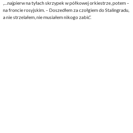
‚…najpierw na tyłach skrzypek w półkowej orkiestrze, potem –
na froncie rosyjskim. – Doszedłem za czołgiem do Stalingradu,
a nie strzelałem, nie musiałem nikogo zabić’.