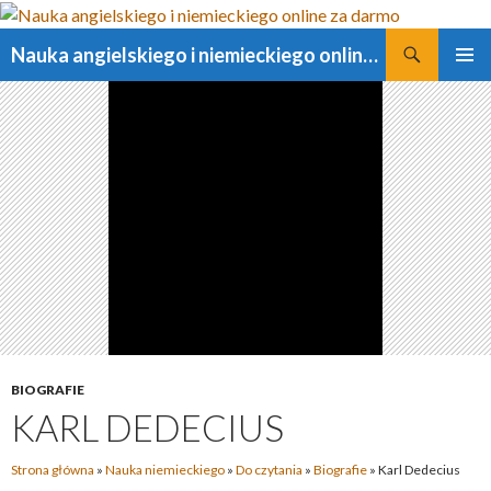
Szukaj
Nauka angielskiego i niemieckiego online za darmo
PRZESKOCZ
MENU
DO
GŁÓWN
TREŚCI
BIOGRAFIE
KARL DEDECIUS
Strona główna
»
Nauka niemieckiego
»
Do czytania
»
Biografie
»
Karl Dedecius