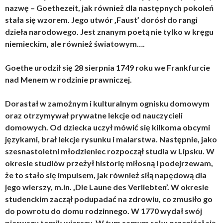
nazwę – Goethezeit, jak również dla następnych pokoleń
stała się wzorem. Jego utwór ‚Faust’ dorósł do rangi
dzieła narodowego. Jest znanym poetą nie tylko w kręgu
niemieckim, ale również światowym….
Goethe urodził się 28 sierpnia 1749 roku we Frankfurcie
nad Menem w rodzinie prawniczej.
Dorastał w zamożnym i kulturalnym ognisku domowym
oraz otrzymywał prywatne lekcje od nauczycieli
domowych. Od dziecka uczył mówić się kilkoma obcymi
językami, brał lekcje rysunku i malarstwa. Następnie, jako
szesnastoletni młodzieniec rozpoczął studia w Lipsku. W
okresie studiów przeżył historię miłosną i podejrzewam,
że to stało się impulsem, jak również siłą napędową dla
jego wierszy, m.in. ‚Die Laune des Verliebten’. W okresie
studenckim zaczął podupadać na zdrowiu, co zmusiło go
do powrotu do domu rodzinnego. W 1770 wydał swój
pierwszy tomik wierszy. W tym samym roku przeniósł się