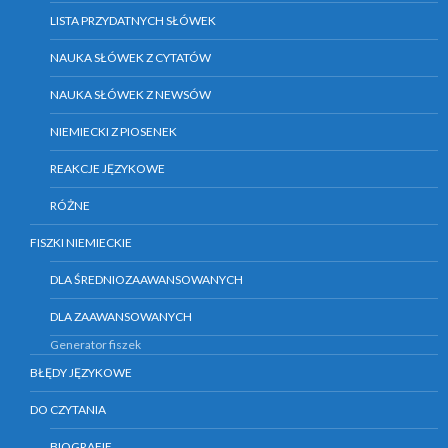
LISTA PRZYDATNYCH SŁÓWEK
NAUKA SŁÓWEK Z CYTATÓW
NAUKA SŁÓWEK Z NEWSÓW
NIEMIECKI Z PIOSENEK
REAKCJE JĘZYKOWE
RÓŻNE
FISZKI NIEMIECKIE
DLA ŚREDNIOZAAWANSOWANYCH
DLA ZAAWANSOWANYCH
Generator fiszek
BŁĘDY JĘZYKOWE
DO CZYTANIA
BIOGRAFIE