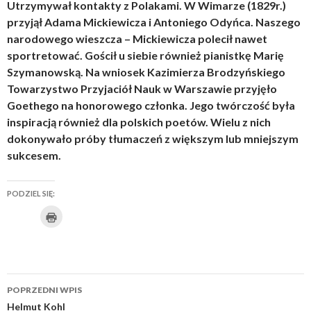
Utrzymywał kontakty z Polakami. W Wimarze (1829r.)
przyjął Adama Mickiewicza i Antoniego Odyńca. Naszego
narodowego wieszcza – Mickiewicza polecił nawet
sportretować. Gościł u siebie również pianistkę Marię
Szymanowską. Na wniosek Kazimierza Brodzyńskiego
Towarzystwo Przyjaciół Nauk w Warszawie przyjęło
Goethego na honorowego członka. Jego twórczość była
inspiracją również dla polskich poetów. Wielu z nich
dokonywało próby tłumaczeń z większym lub mniejszym
sukcesem.
PODZIEL SIĘ:
K
U
K
K
K
U
K
l
i
d
l
l
l
d
l
k
n
o
i
i
i
o
i
i
j
s
k
k
k
s
k
b
Zobacz
y
t
n
n
n
t
n
w
POPRZEDNI WPIS
y
wpisy
ę
i
i
i
ę
i
d
Helmut Kohl