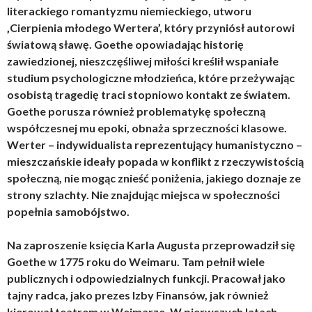
literackiego romantyzmu niemieckiego, utworu
‚Cierpienia młodego Wertera’, który przyniósł autorowi
światową sławę. Goethe opowiadając historię
zawiedzionej, nieszczęśliwej miłości kreślił wspaniałe
studium psychologiczne młodzieńca, które przeżywając
osobistą tragedię traci stopniowo kontakt ze światem.
Goethe porusza również problematykę społeczną
współczesnej mu epoki, obnaża sprzeczności klasowe.
Werter – indywidualista reprezentujący humanistyczno –
mieszczańskie ideały popada w konflikt z rzeczywistością
społeczną, nie mogąc znieść poniżenia, jakiego doznaje ze
strony szlachty. Nie znajdując miejsca w społeczności
popełnia samobójstwo.
Na zaproszenie księcia Karla Augusta przeprowadził się
Goethe w 1775 roku do Weimaru. Tam pełnił wiele
publicznych i odpowiedzialnych funkcji. Pracował jako
tajny radca, jako prezes Izby Finansów, jak również
kierował teatrem w Weimarze. W pierwszych latach