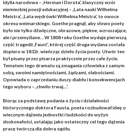
Idylla narodowa – ‚Herman i Dorota’, klasyczny wzór
niemieckiej poezji edukacyjnej – ‚Lata nauki Wilhelma
Meistra’, ‚Lata wędrówki Wilhelma Meistra’, to owoce
okresu weimarskiego. Goethe pragnął, aby słowo poety
było nie tylko dźwięczne, obrazowe, piękne, wzruszające,
ale i przemyślane… W 1808 roku Goethe wydaje pierwszą
część tragedii ‚Faust’, której część druga wydana została
dopiero w 1832r. wieńcząc dzieło życia poety. Utwór ten
był pisany przez pisarza praktycznie przez całe życie.
Tematem tego dramatu są zmagania człowieka z samym
sobą, swoimi namiętnościami, żądzami, słabościami.
Opowiada o zaprzedaniu duszy diabłu i konsekwencjach
tego wyboru – ‚chwilo trwaj…’.
Biorąc za podstawę podania o życiu i działalności
historycznego doktora Fausta, poeta rozbudował ideę o
wiecznym dążeniu jednostki i ludzkości do wyżyn
doskonałości, ustalając jako ostateczny cel tego dążenia
pracę twórczą dla dobra ogółu.