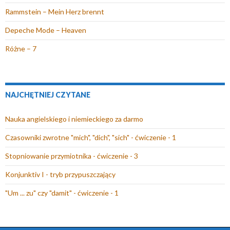
)
w
n
o
e
t
Rammstein – Mein Herz brennt
n
o
w
)
w
o
w
y
i
Depeche Mode – Heaven
w
y
m
e
Różne – 7
y
m
o
r
m
o
k
a
o
k
n
s
k
n
i
i
NAJCHĘTNIEJ CZYTANE
n
i
e
ę
i
e
)
w
Nauka angielskiego i niemieckiego za darmo
e
)
n
Czasowniki zwrotne "mich", "dich", "sich" - ćwiczenie - 1
)
o
w
Stopniowanie przymiotnika - ćwiczenie - 3
y
Konjunktiv I - tryb przypuszczający
m
o
"Um ... zu" czy "damit" - ćwiczenie - 1
k
n
i