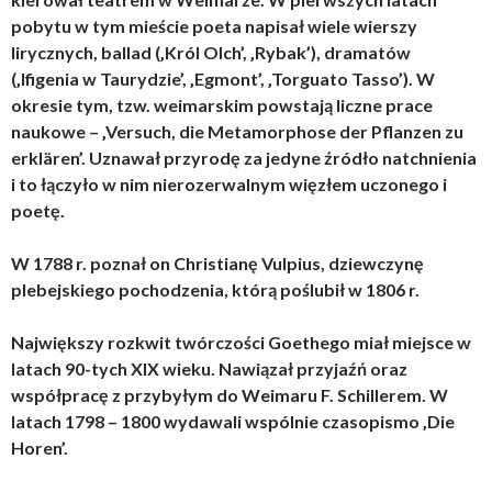
pobytu w tym mieście poeta napisał wiele wierszy
lirycznych, ballad (‚Król Olch’, ‚Rybak’), dramatów
(‚Ifigenia w Taurydzie’, ‚Egmont’, ‚Torguato Tasso’). W
okresie tym, tzw. weimarskim powstają liczne prace
naukowe – ‚Versuch, die Metamorphose der Pflanzen zu
erklären’. Uznawał przyrodę za jedyne źródło natchnienia
i to łączyło w nim nierozerwalnym więzłem uczonego i
poetę.
W 1788 r. poznał on Christianę Vulpius, dziewczynę
plebejskiego pochodzenia, którą poślubił w 1806 r.
Największy rozkwit twórczości Goethego miał miejsce w
latach 90-tych XIX wieku. Nawiązał przyjaźń oraz
współpracę z przybyłym do Weimaru F. Schillerem. W
latach 1798 – 1800 wydawali wspólnie czasopismo ‚Die
Horen’.