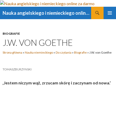
Szukaj
Nauka angielskiego i niemieckiego online za darmo
PRZESKOCZ
MENU
DO
GŁÓWN
TREŚCI
BIOGRAFIE
J.W. VON GOETHE
Strona główna
»
Nauka niemieckiego
»
Do czytania
»
Biografie
»
J.W. von Goethe
TOMASZBURZYNSKI
‚Jestem niczym wąż, zrzucam skórę i zaczynam od nowa.’