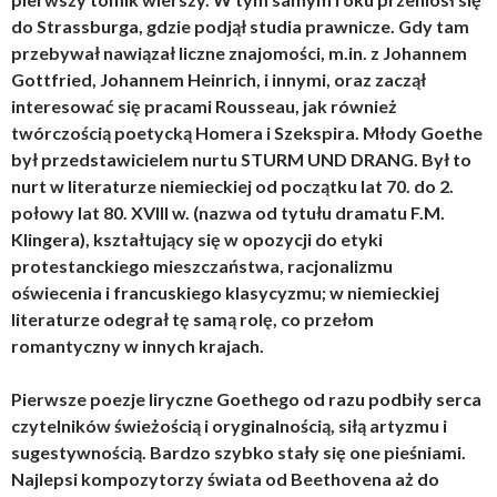
do Strassburga, gdzie podjął studia prawnicze. Gdy tam
przebywał nawiązał liczne znajomości, m.in. z Johannem
Gottfried, Johannem Heinrich, i innymi, oraz zaczął
interesować się pracami Rousseau, jak również
twórczością poetycką Homera i Szekspira. Młody Goethe
był przedstawicielem nurtu STURM UND DRANG. Był to
nurt w literaturze niemieckiej od początku lat 70. do 2.
połowy lat 80. XVIII w. (nazwa od tytułu dramatu F.M.
Klingera), kształtujący się w opozycji do etyki
protestanckiego mieszczaństwa, racjonalizmu
oświecenia i francuskiego klasycyzmu; w niemieckiej
literaturze odegrał tę samą rolę, co przełom
romantyczny w innych krajach.
Pierwsze poezje liryczne Goethego od razu podbiły serca
czytelników świeżością i oryginalnością, siłą artyzmu i
sugestywnością. Bardzo szybko stały się one pieśniami.
Najlepsi kompozytorzy świata od Beethovena aż do