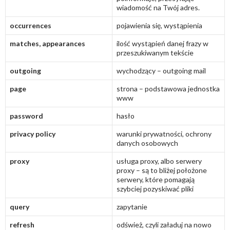
wiadomość na Twój adres.
occurrences
pojawienia się, wystąpienia
matches, appearances
ilość wystąpień danej frazy w
przeszukiwanym tekście
outgoing
wychodzący – outgoing mail
page
strona – podstawowa jednostka
www
password
hasło
privacy policy
warunki prywatności, ochrony
danych osobowych
proxy
usługa proxy, albo serwery
proxy – są to bliżej położone
serwery, które pomagają
szybciej pozyskiwać pliki
query
zapytanie
refresh
odśwież, czyli załaduj na nowo