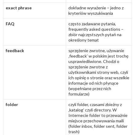
exact phrase
dokładne wyrażenie – jedno z
kryteriów wyszukiwania
FAQ
często zadawane pytania,
frequently asked questions –
zbiór najczęstszych pytań na
określony temat
feedback
sprzężenie zwrotne, używanie
‚feedback’ w polskim jest trochę
usprawiedliwione. Chodzi o
sprzężenie zwrotne z
użytkownikami strony web, czyli
ich opinię o stronie oraz wszelkie
informacje od nich płynące
(wypełniane przez nich
formularze)
folder
czyli folder, czasami zbieżny z
‚katalog’ czyli directory. W
Internecie folder to przeważnie
miejsce przechowywania maili
(folder inbox, folder sent, folder
trash)