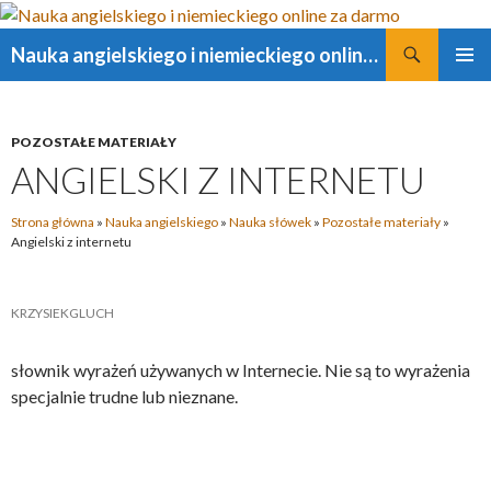
Szukaj
Nauka angielskiego i niemieckiego online za darmo
PRZESKOCZ
MENU
DO
GŁÓWN
TREŚCI
POZOSTAŁE MATERIAŁY
ANGIELSKI Z INTERNETU
Strona główna
»
Nauka angielskiego
»
Nauka słówek
»
Pozostałe materiały
»
Angielski z internetu
KRZYSIEKGLUCH
słownik wyrażeń używanych w Internecie. Nie są to wyrażenia
specjalnie trudne lub nieznane.