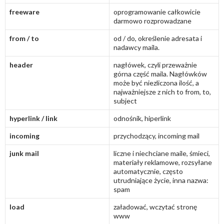
freeware
oprogramowanie całkowicie
darmowo rozprowadzane
from / to
od / do, określenie adresata i
nadawcy maila.
header
nagłówek, czyli przeważnie
górna część maila. Nagłówków
może być niezliczona ilość, a
najważniejsze z nich to from, to,
subject
hyperlink / link
odnośnik, hiperlink
incoming
przychodzący, incoming mail
junk mail
liczne i niechciane maile, śmieci,
materiały reklamowe, rozsyłane
automatycznie, często
utrudniające życie, inna nazwa:
spam
load
załadować, wczytać stronę
www