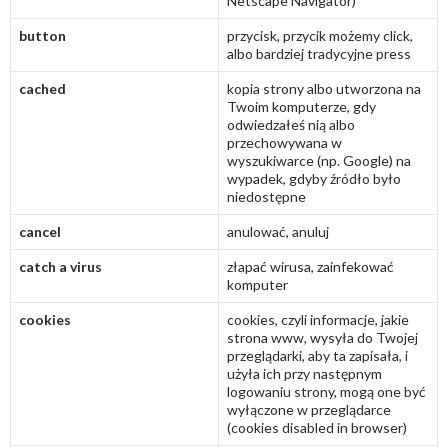
Netscape Navigator)
button
przycisk, przycik możemy click,
albo bardziej tradycyjne press
cached
kopia strony albo utworzona na
Twoim komputerze, gdy
odwiedzałeś nią albo
przechowywana w
wyszukiwarce (np. Google) na
wypadek, gdyby źródło było
niedostępne
cancel
anulować, anuluj
catch a virus
złapać wirusa, zainfekować
komputer
cookies
cookies, czyli informacje, jakie
strona www, wysyła do Twojej
przeglądarki, aby ta zapisała, i
użyła ich przy następnym
logowaniu strony, mogą one być
wyłączone w przeglądarce
(cookies disabled in browser)