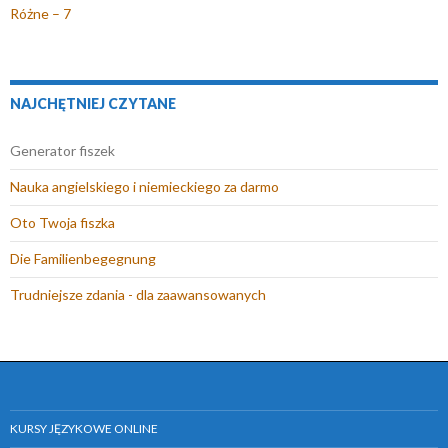
w
y
m
e
Różne – 7
y
m
o
r
m
o
k
a
o
k
n
s
k
n
i
i
NAJCHĘTNIEJ CZYTANE
n
i
e
ę
i
e
)
w
Generator fiszek
e
)
n
Nauka angielskiego i niemieckiego za darmo
)
o
w
Oto Twoja fiszka
y
Die Familienbegegnung
m
o
Trudniejsze zdania - dla zaawansowanych
k
n
i
e
)
KURSY JĘZYKOWE ONLINE