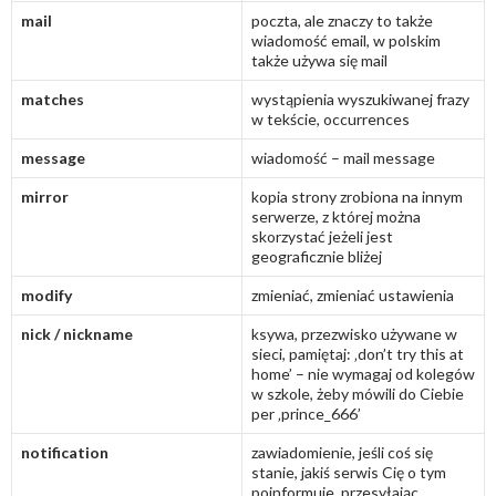
mail
poczta, ale znaczy to także
wiadomość email, w polskim
także używa się mail
matches
wystąpienia wyszukiwanej frazy
w tekście, occurrences
message
wiadomość – mail message
mirror
kopia strony zrobiona na innym
serwerze, z której można
skorzystać jeżeli jest
geograficznie bliżej
modify
zmieniać, zmieniać ustawienia
nick / nickname
ksywa, przezwisko używane w
sieci, pamiętaj: ‚don’t try this at
home’ – nie wymagaj od kolegów
w szkole, żeby mówili do Ciebie
per ‚prince_666’
notification
zawiadomienie, jeśli coś się
stanie, jakiś serwis Cię o tym
poinformuje, przesyłając