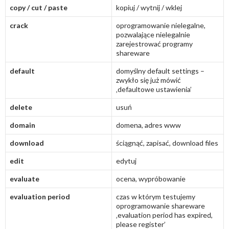
copy / cut / paste
kopiuj / wytnij / wklej
crack
oprogramowanie nielegalne,
pozwalające nielegalnie
zarejestrować programy
shareware
default
domyślny default settings –
zwykło się już mówić
‚defaultowe ustawienia’
delete
usuń
domain
domena, adres www
download
ściągnąć, zapisać, download files
edit
edytuj
evaluate
ocena, wypróbowanie
evaluation period
czas w którym testujemy
oprogramowanie shareware
‚evaluation period has expired,
please register’