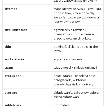
często zależy jak się umówimy
sitemap
mapa strony, serwisu – czyli lista
odnośników, które pozwolą Ci
się zorientować jak zbudowana
jest witryna www
size limitation
ograniczenie rozmiaru,
przeważnie chodzi o rozmiar
przechowywanych plików
skip
pominąć, click here to skip the
intro
sort criteria
kryteria sortowania
spam
wiadomości – śmieci, junk mail
status bar
pasek stanu – pasek na dole
przeglądarki, w którym
wyświetlają się komunikaty
storage
składowanie, całe www opiera
się na składowaniu
subfolders
podfoldery