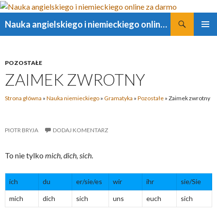
Szukaj
Nauka angielskiego i niemieckiego online za darmo
PRZESKOCZ
MENU
DO
GŁÓWN
TREŚCI
POZOSTAŁE
ZAIMEK ZWROTNY
Strona główna
»
Nauka niemieckiego
»
Gramatyka
»
Pozostałe
»
Zaimek zwrotny
PIOTR BRYJA
DODAJ KOMENTARZ
To nie tylko
mich, dich, sich
.
ich
du
er/sie/es
wir
ihr
sie/Sie
mich
dich
sich
uns
euch
sich