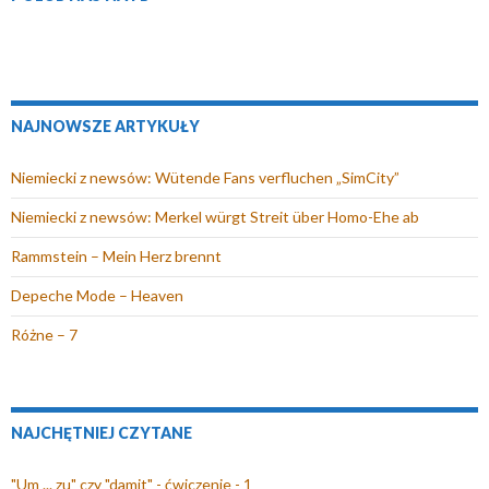
m
o
k
n
i
NAJNOWSZE ARTYKUŁY
e
)
Niemiecki z newsów: Wütende Fans verfluchen „SimCity”
Niemiecki z newsów: Merkel würgt Streit über Homo-Ehe ab
Rammstein – Mein Herz brennt
Depeche Mode – Heaven
Różne – 7
NAJCHĘTNIEJ CZYTANE
"Um ... zu" czy "damit" - ćwiczenie - 1