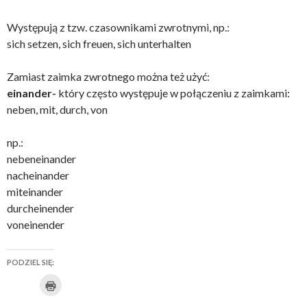
Występują z tzw. czasownikami zwrotnymi, np.:
sich setzen, sich freuen, sich unterhalten
Zamiast zaimka zwrotnego można też użyć:
einander-
który często występuje w połączeniu z zaimkami:
neben, mit, durch, von
np.:
nebeneinander
nacheinander
miteinander
durcheinender
voneinender
PODZIEL SIĘ:
K
U
K
K
K
U
K
l
i