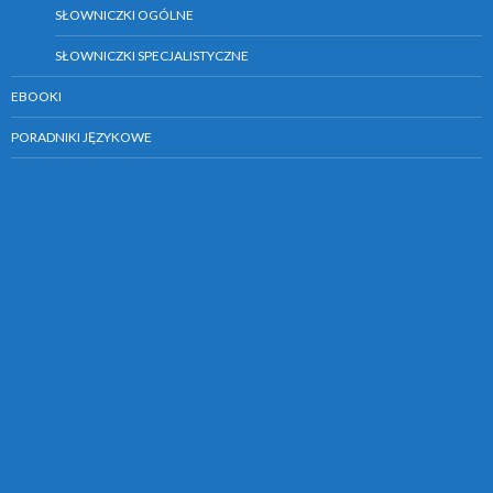
SŁOWNICZKI OGÓLNE
SŁOWNICZKI SPECJALISTYCZNE
EBOOKI
PORADNIKI JĘZYKOWE