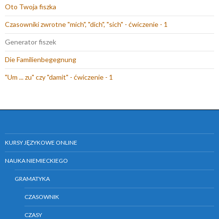
i
e
)
w
Oto Twoja fiszka
e
)
n
Czasowniki zwrotne "mich", "dich", "sich" - ćwiczenie - 1
)
o
w
Generator fiszek
y
Die Familienbegegnung
m
o
"Um ... zu" czy "damit" - ćwiczenie - 1
k
n
i
e
)
KURSY JĘZYKOWE ONLINE
NAUKA NIEMIECKIEGO
GRAMATYKA
CZASOWNIK
CZASY