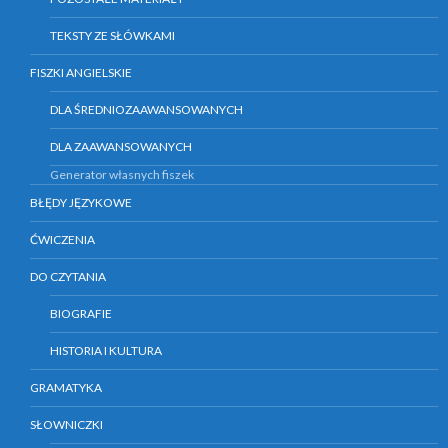
TEKSTY ZE SŁÓWKAMI
FISZKI ANGIELSKIE
DLA ŚREDNIOZAAWANSOWANYCH
DLA ZAAWANSOWANYCH
Generator własnych fiszek
BŁĘDY JĘZYKOWE
ĆWICZENIA
DO CZYTANIA
BIOGRAFIE
HISTORIA I KULTURA
GRAMATYKA
SŁOWNICZKI