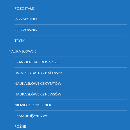
POZOSTAŁE
PRZYMIOTNIK
RZECZOWNIK
TRYBY
NAUKA SŁÓWEK
FRANZ KAFKA – DER PROZESS
LISTA PRZYDATNYCH SŁÓWEK
NAUKA SŁÓWEK Z CYTATÓW
NAUKA SŁÓWEK Z NEWSÓW
NIEMIECKI Z PIOSENEK
REAKCJE JĘZYKOWE
RÓŻNE