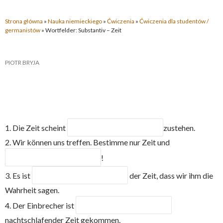
Strona główna
»
Nauka niemieckiego
»
Ćwiczenia
»
Ćwiczenia dla studentów /
germanistów
»
Wortfelder: Substantiv – Zeit
PIOTR BRYJA
1. Die Zeit scheint
zustehen.
2. Wir können uns treffen. Bestimme nur Zeit und
!
3. Es ist
der Zeit, dass wir ihm die
Wahrheit sagen.
4. Der Einbrecher ist
nachtschlafender Zeit gekommen.