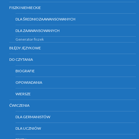
FISZKI NIEMIECKIE
DLA ŚREDNIOZAAWANSOWANYCH
DLA ZAAWANSOWANYCH
Generator fiszek
BŁĘDY JĘZYKOWE
DO CZYTANIA
BIOGRAFIE
OPOWIADANIA
WIERSZE
ĆWICZENIA
DLA GERMANISTÓW
DLA UCZNIÓW