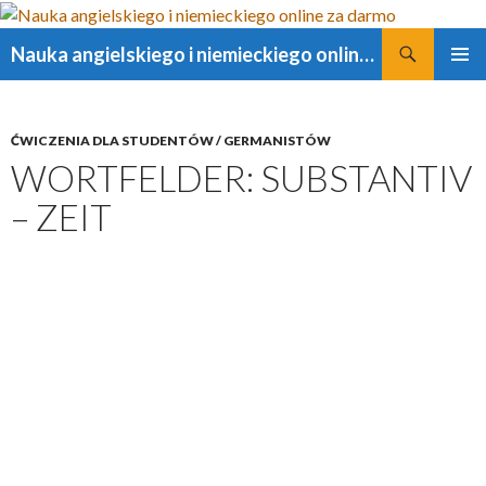
Szukaj
Nauka angielskiego i niemieckiego online za darmo
PRZESKOCZ
MENU
DO
GŁÓWN
TREŚCI
ĆWICZENIA DLA STUDENTÓW / GERMANISTÓW
WORTFELDER: SUBSTANTIV
– ZEIT