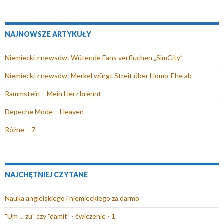
k
n
i
NAJNOWSZE ARTYKUŁY
e
)
Niemiecki z newsów: Wütende Fans verfluchen „SimCity”
Niemiecki z newsów: Merkel würgt Streit über Homo-Ehe ab
Rammstein – Mein Herz brennt
Depeche Mode – Heaven
Różne – 7
NAJCHĘTNIEJ CZYTANE
Nauka angielskiego i niemieckiego za darmo
"Um ... zu" czy "damit" - ćwiczenie - 1