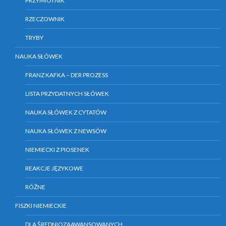
PRZYMIOTNIK
RZECZOWNIK
TRYBY
NAUKA SŁÓWEK
FRANZ KAFKA – DER PROZESS
LISTA PRZYDATNYCH SŁÓWEK
NAUKA SŁÓWEK Z CYTATÓW
NAUKA SŁÓWEK Z NEWSÓW
NIEMIECKI Z PIOSENEK
REAKCJE JĘZYKOWE
RÓŻNE
FISZKI NIEMIECKIE
DLA ŚREDNIOZAAWANSOWANYCH