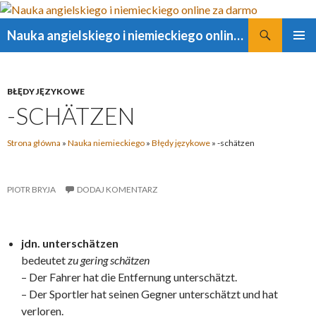
Szukaj
Nauka angielskiego i niemieckiego online za darmo
PRZESKOCZ
MENU
DO
GŁÓWN
TREŚCI
BŁĘDY JĘZYKOWE
-SCHÄTZEN
Strona główna
»
Nauka niemieckiego
»
Błędy językowe
»
-schätzen
PIOTR BRYJA
DODAJ KOMENTARZ
jdn. unterschätzen
bedeutet
zu gering schätzen
– Der Fahrer hat die Entfernung unterschätzt.
– Der Sportler hat seinen Gegner unterschätzt und hat
verloren.