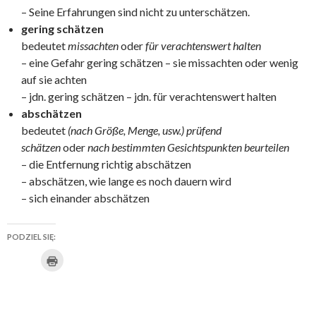
– Seine Erfahrungen sind nicht zu unterschätzen.
gering schätzen
bedeutet
missachten
oder
für verachtenswert halten
– eine Gefahr gering schätzen – sie missachten oder wenig
auf sie achten
– jdn. gering schätzen – jdn. für verachtenswert halten
abschätzen
bedeutet
(nach Größe, Menge, usw.) prüfend
schätzen
oder
nach bestimmten Gesichtspunkten beurteilen
– die Entfernung richtig abschätzen
– abschätzen, wie lange es noch dauern wird
– sich einander abschätzen
PODZIEL SIĘ:
K
U
K
K
K
U
K
l
i
d
l
l
l
d
l
k
n
o
i
i
i
o
i
i
j