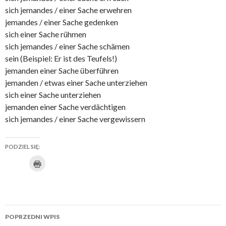
sich jemandes / einer Sache erwehren
jemandes / einer Sache gedenken
sich einer Sache rühmen
sich jemandes / einer Sache schämen
sein (Beispiel: Er ist des Teufels!)
jemanden einer Sache überführen
jemanden / etwas einer Sache unterziehen
sich einer Sache unterziehen
jemanden einer Sache verdächtigen
sich jemandes / einer Sache vergewissern
PODZIEL SIĘ:
K
U
K
K
K
U
K
l
i
d
l
l
l
d
l
k
n
o
i
i
i
o
i
i
j
s
k
k
k
s
k
b
Zobacz
y
t
n
n
n
t
n
w
POPRZEDNI WPIS
y