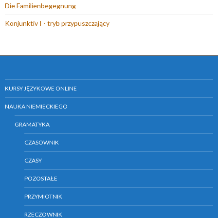
Die Familienbegegnung
Konjunktiv I - tryb przypuszczający
KURSY JĘZYKOWE ONLINE
NAUKA NIEMIECKIEGO
GRAMATYKA
CZASOWNIK
CZASY
POZOSTAŁE
PRZYMIOTNIK
RZECZOWNIK