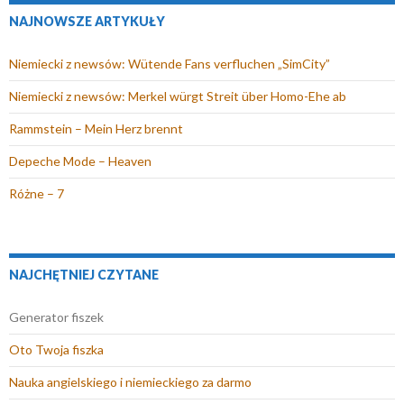
i
NAJNOWSZE ARTYKUŁY
e
)
Niemiecki z newsów: Wütende Fans verfluchen „SimCity”
Niemiecki z newsów: Merkel würgt Streit über Homo-Ehe ab
Rammstein – Mein Herz brennt
Depeche Mode – Heaven
Różne – 7
NAJCHĘTNIEJ CZYTANE
Generator fiszek
Oto Twoja fiszka
Nauka angielskiego i niemieckiego za darmo