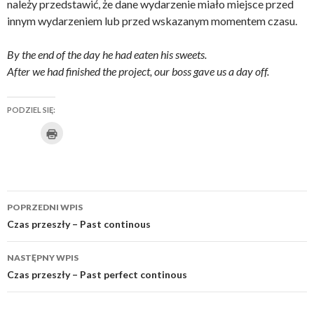
należy przedstawić, że dane wydarzenie miało miejsce przed
innym wydarzeniem lub przed wskazanym momentem czasu.
By the end of the day he had eaten his sweets.
After we had finished the project, our boss gave us a day off.
PODZIEL SIĘ:
K
U
K
K
K
U
K
l
i
d
l
l
l
d
l
k
n
o
i
i
i
o
i
i
j
s
k
k
k
s
k
b
Zobacz
y
t
n
n
n
t
n
w
POPRZEDNI WPIS
y
wpisy
ę
i
i
i
ę
i
d
Czas przeszły – Past continous
r
p
j
j
j
p
j
u
k
n
,
,
a
n
,
o
NASTĘPNY WPIS
w
i
a
a
b
i
a
a
Czas przeszły – Past perfect continous
ć
j
b
b
y
e
b
(
O
n
y
y
p
j
y
t