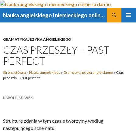
Szukaj
Nauka angielskiego i niemieckiego online za darmo
PRZESKOCZ
MENU
DO
GŁÓWN
TREŚCI
GRAMATYKA JĘZYKA ANGIELSKIEGO
CZAS PRZESZŁY – PAST
PERFECT
Strona główna
»
Nauka angielskiego
»
Gramatyka języka angielskiego
»
Czas
przeszły – Past perfect
KAROLINADABEK
Strukturę zdania w tym czasie tworzymy według
następującego schematu: