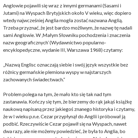
Anglowie pojawili się wraz z innymi germanami (Sasami i
Jutami) na Wyspach Brytyjskich około V wieku, więc dopiero
wtedy najwcześniej Anglia mogła zostać nazwana Anglią.
Trzeba przyznać, że jest bardzo możliwym, że nazwę tę nadali
sami Anglowie. W ‚Małym Słowniku pochodzenia i znaczenia
nazw geograficznych’ (Wydawnictwo popularno-
encyklopedyczne, wydanie III, Warszawa 1968) czytamy:
„Nazwą Englisc oznaczają siebie i swój język wszystkie bez
różnicy germańskie plemiona wyspy w najstarszych
zachowanych świadectwach.”
Problem polega na tym, że mało kto się tak nad tym
zastanawia. Kończy się tym, że bierzemy do rąk jakąś książkę
naukową napisaną przez jakiegoś znanego historyka i czytamy,
że w I wieku p.n.e. Cezar przypłynął do Anglii i próbował ją
podbić. Rzeczywiście Cezar pojawił się na Wyspach, nawet
dwa razy, ale nie możemy powiedzieć, że była to Anglia, bo