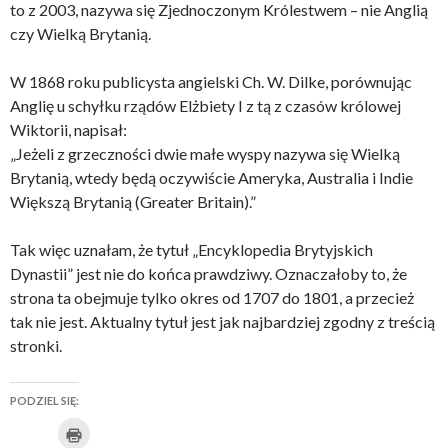
to z 2003, nazywa się Zjednoczonym Królestwem – nie Anglią
czy Wielką Brytanią.
W 1868 roku publicysta angielski Ch. W. Dilke, porównując
Anglię u schyłku rządów Elżbiety I z tą z czasów królowej
Wiktorii, napisał:
„Jeżeli z grzeczności dwie małe wyspy nazywa się Wielką
Brytanią, wtedy będą oczywiście Ameryka, Australia i Indie
Większą Brytanią (Greater Britain).”
Tak więc uznałam, że tytuł „Encyklopedia Brytyjskich
Dynastii” jest nie do końca prawdziwy. Oznaczałoby to, że
strona ta obejmuje tylko okres od 1707 do 1801, a przecież
tak nie jest. Aktualny tytuł jest jak najbardziej zgodny z treścią
stronki.
PODZIEL SIĘ:
K
U
K
K
K
U
K
l