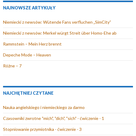
o
r
a
s
m
a
NAJNOWSZE ARTYKUŁY
k
a
s
i
o
i
n
s
i
ę
k
l
Niemiecki z newsów: Wütende Fans verfluchen „SimCity”
i
i
ę
w
n
(
e
ę
w
n
i
O
Niemiecki z newsów: Merkel würgt Streit über Homo-Ehe ab
)
w
n
o
e
t
Rammstein – Mein Herz brennt
n
o
w
)
w
o
w
y
i
Depeche Mode – Heaven
w
y
m
e
Różne – 7
y
m
o
r
m
o
k
a
o
k
n
s
k
n
i
i
NAJCHĘTNIEJ CZYTANE
n
i
e
ę
i
e
)
w
Nauka angielskiego i niemieckiego za darmo
e
)
n
Czasowniki zwrotne "mich", "dich", "sich" - ćwiczenie - 1
)
o
w
Stopniowanie przymiotnika - ćwiczenie - 3
y