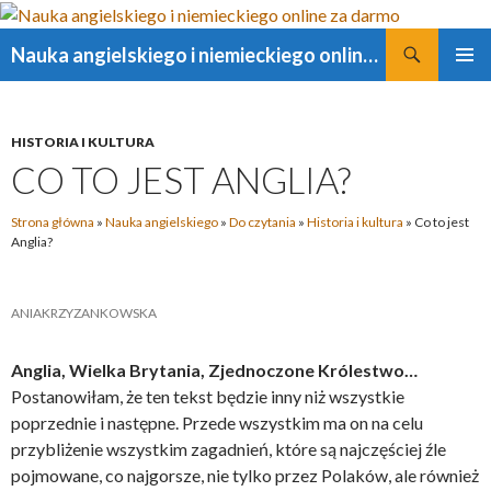
Szukaj
Nauka angielskiego i niemieckiego online za darmo
PRZESKOCZ
MENU
DO
GŁÓWN
TREŚCI
HISTORIA I KULTURA
CO TO JEST ANGLIA?
Strona główna
»
Nauka angielskiego
»
Do czytania
»
Historia i kultura
»
Co to jest
Anglia?
ANIAKRZYZANKOWSKA
Anglia, Wielka Brytania, Zjednoczone Królestwo…
Postanowiłam, że ten tekst będzie inny niż wszystkie
poprzednie i następne. Przede wszystkim ma on na celu
przybliżenie wszystkim zagadnień, które są najczęściej źle
pojmowane, co najgorsze, nie tylko przez Polaków, ale również