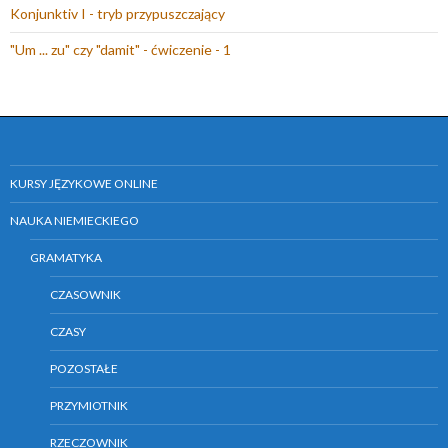
Konjunktiv I - tryb przypuszczający
m
o
"Um ... zu" czy "damit" - ćwiczenie - 1
k
n
i
e
)
KURSY JĘZYKOWE ONLINE
NAUKA NIEMIECKIEGO
GRAMATYKA
CZASOWNIK
CZASY
POZOSTAŁE
PRZYMIOTNIK
RZECZOWNIK