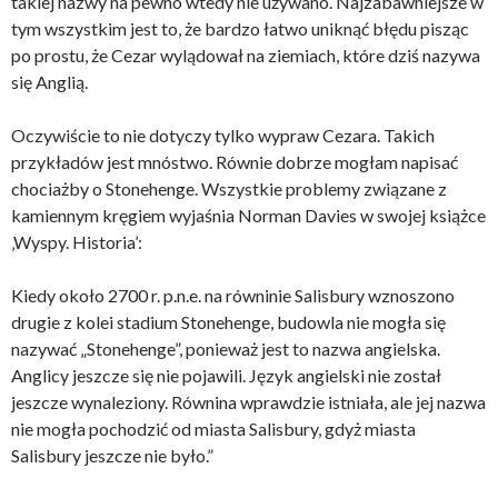
takiej nazwy na pewno wtedy nie używano. Najzabawniejsze w
tym wszystkim jest to, że bardzo łatwo uniknąć błędu pisząc
po prostu, że Cezar wylądował na ziemiach, które dziś nazywa
się Anglią.
Oczywiście to nie dotyczy tylko wypraw Cezara. Takich
przykładów jest mnóstwo. Równie dobrze mogłam napisać
chociażby o Stonehenge. Wszystkie problemy związane z
kamiennym kręgiem wyjaśnia Norman Davies w swojej książce
‚Wyspy. Historia’:
Kiedy około 2700 r. p.n.e. na równinie Salisbury wznoszono
drugie z kolei stadium Stonehenge, budowla nie mogła się
nazywać „Stonehenge”, ponieważ jest to nazwa angielska.
Anglicy jeszcze się nie pojawili. Język angielski nie został
jeszcze wynaleziony. Równina wprawdzie istniała, ale jej nazwa
nie mogła pochodzić od miasta Salisbury, gdyż miasta
Salisbury jeszcze nie było.”