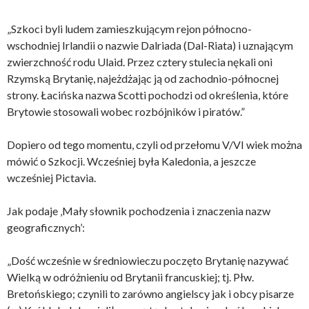
„Szkoci byli ludem zamieszkującym rejon północno-
wschodniej Irlandii o nazwie Dalriada (Dal-Riata) i uznającym
zwierzchność rodu Ulaid. Przez cztery stulecia nękali oni
Rzymską Brytanię, najeżdżając ją od zachodnio-północnej
strony. Łacińska nazwa Scotti pochodzi od określenia, które
Brytowie stosowali wobec rozbójników i piratów.”
Dopiero od tego momentu, czyli od przełomu V/VI wiek można
mówić o Szkocji. Wcześniej była Kaledonia, a jeszcze
wcześniej Pictavia.
Jak podaje ‚Mały słownik pochodzenia i znaczenia nazw
geograficznych’:
„Dość wcześnie w średniowieczu poczęto Brytanię nazywać
Wielką w odróżnieniu od Brytanii francuskiej; tj. Płw.
Bretońskiego; czynili to zarówno angielscy jak i obcy pisarze