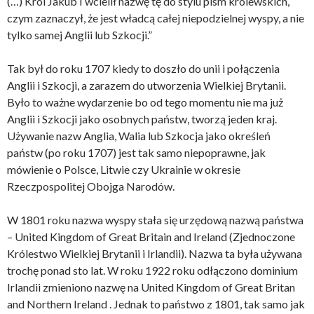
(…) Król Jakub I wcielił nazwę tę do stylu pism królewskich,
czym zaznaczył, że jest władcą całej niepodzielnej wyspy, a nie
tylko samej Anglii lub Szkocji.”
Tak był do roku 1707 kiedy to doszło do unii i połączenia
Anglii i Szkocji, a zarazem do utworzenia Wielkiej Brytanii.
Było to ważne wydarzenie bo od tego momentu nie ma już
Anglii i Szkocji jako osobnych państw, tworzą jeden kraj.
Używanie nazw Anglia, Walia lub Szkocja jako określeń
państw (po roku 1707) jest tak samo niepoprawne, jak
mówienie o Polsce, Litwie czy Ukrainie w okresie
Rzeczpospolitej Obojga Narodów.
W 1801 roku nazwa wyspy stała się urzędową nazwą państwa
– United Kingdom of Great Britain and Ireland (Zjednoczone
Królestwo Wielkiej Brytanii i Irlandii). Nazwa ta była używana
trochę ponad sto lat. W roku 1922 roku odłączono dominium
Irlandii zmieniono nazwę na United Kingdom of Great Britan
and Northern Ireland . Jednak to państwo z 1801, tak samo jak