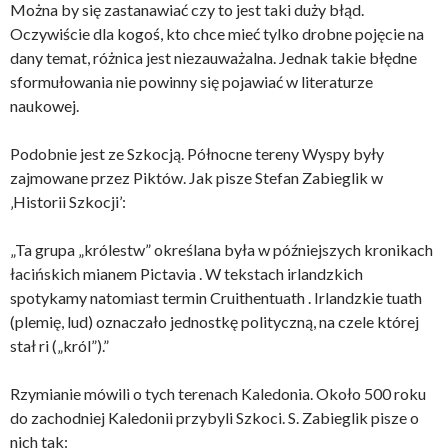
Można by się zastanawiać czy to jest taki duży błąd.
Oczywiście dla kogoś, kto chce mieć tylko drobne pojęcie na
dany temat, różnica jest niezauważalna. Jednak takie błędne
sformułowania nie powinny się pojawiać w literaturze
naukowej.
Podobnie jest ze Szkocją. Północne tereny Wyspy były
zajmowane przez Piktów. Jak pisze Stefan Zabieglik w
‚Historii Szkocji’:
„Ta grupa „królestw” określana była w późniejszych kronikach
łacińskich mianem Pictavia . W tekstach irlandzkich
spotykamy natomiast termin Cruithentuath . Irlandzkie tuath
(plemię, lud) oznaczało jednostkę polityczną, na czele której
stał ri („król”).”
Rzymianie mówili o tych terenach Kaledonia. Około 500 roku
do zachodniej Kaledonii przybyli Szkoci. S. Zabieglik pisze o
nich tak: