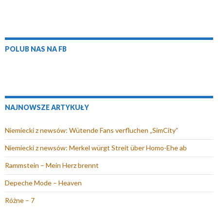
e
)
n
)
o
w
y
POLUB NAS NA FB
m
o
k
n
i
NAJNOWSZE ARTYKUŁY
e
)
Niemiecki z newsów: Wütende Fans verfluchen „SimCity”
Niemiecki z newsów: Merkel würgt Streit über Homo-Ehe ab
Rammstein – Mein Herz brennt
Depeche Mode – Heaven
Różne – 7