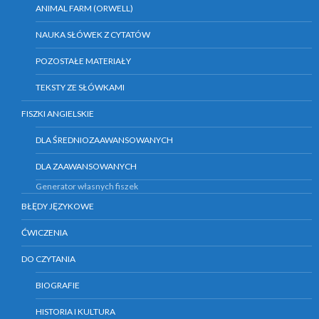
ANIMAL FARM (ORWELL)
NAUKA SŁÓWEK Z CYTATÓW
POZOSTAŁE MATERIAŁY
TEKSTY ZE SŁÓWKAMI
FISZKI ANGIELSKIE
DLA ŚREDNIOZAAWANSOWANYCH
DLA ZAAWANSOWANYCH
Generator własnych fiszek
BŁĘDY JĘZYKOWE
ĆWICZENIA
DO CZYTANIA
BIOGRAFIE
HISTORIA I KULTURA