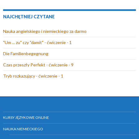
NAJCHĘTNIEJ CZYTANE
Nauka angielskiego i niemieckiego za darmo
"Um ... zu" czy "damit" - ćwiczenie - 1
Die Familienbegegnung
Czas przeszły Perfekt - ćwiczenie - 9
Tryb rozkazujący - ćwiczenie - 1
KURSY JĘZYKOWE ONLINE
NAUKA NIEMIECKIEGO