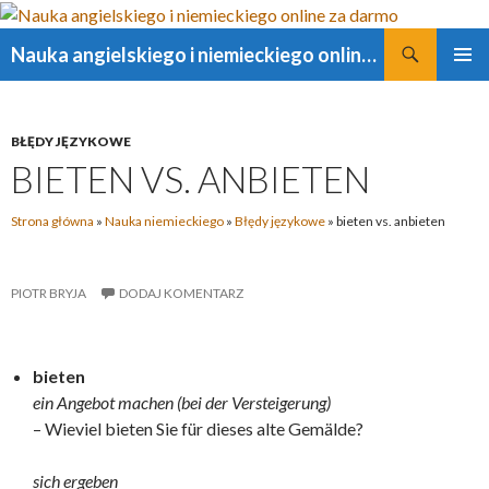
Szukaj
Nauka angielskiego i niemieckiego online za darmo
PRZESKOCZ
MENU
DO
GŁÓWN
TREŚCI
BŁĘDY JĘZYKOWE
BIETEN VS. ANBIETEN
Strona główna
»
Nauka niemieckiego
»
Błędy językowe
»
bieten vs. anbieten
PIOTR BRYJA
DODAJ KOMENTARZ
bieten
ein Angebot machen (bei der Versteigerung)
– Wieviel bieten Sie für dieses alte Gemälde?
sich ergeben