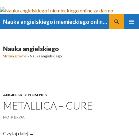
Szukaj
Nauka angielskiego i niemieckiego online za darmo
PRZESKOCZ
MENU
DO
GŁÓWN
TREŚCI
Nauka angielskiego
Strona główna
»
Nauka angielskiego
ANGIELSKI Z PIOSENEK
METALLICA – CURE
PIOTR BRYJA
Metallica
Czytaj dalej
→