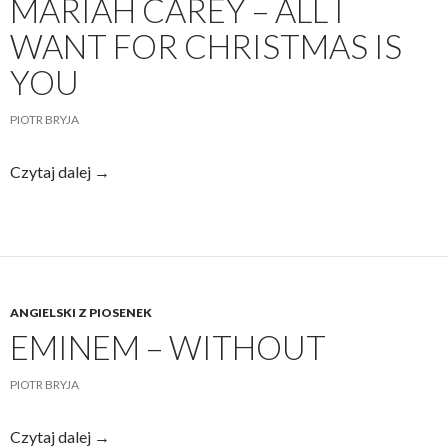
MARIAH CAREY – ALL I
WANT FOR CHRISTMAS IS
YOU
PIOTR BRYJA
Mariah
Czytaj dalej
→
Carey
–
All
I
Want
ANGIELSKI Z PIOSENEK
For
EMINEM – WITHOUT
Christmas
Is
PIOTR BRYJA
You
Eminem
Czytaj dalej
→