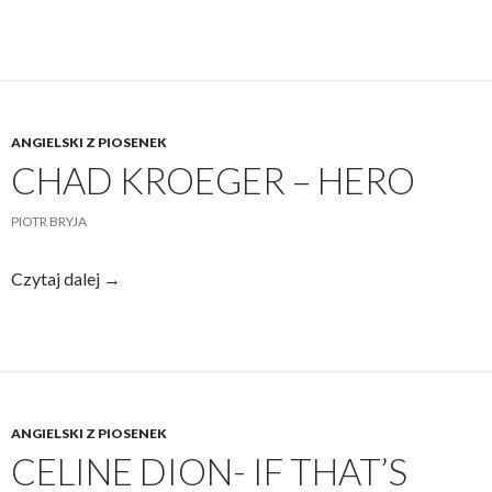
–
Without
ANGIELSKI Z PIOSENEK
CHAD KROEGER – HERO
PIOTR BRYJA
Chad
Czytaj dalej
→
Kroeger
–
Hero
ANGIELSKI Z PIOSENEK
CELINE DION- IF THAT’S