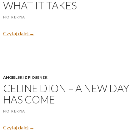
WHAT IT TAKES
PIOTR BRYJA
Celine Dion- If that’s what it takes
Czytaj dalej
→
ANGIELSKI Z PIOSENEK
CELINE DION – A NEW DAY
HAS COME
PIOTR BRYJA
Celine Dion – A new day has come
Czytaj dalej
→