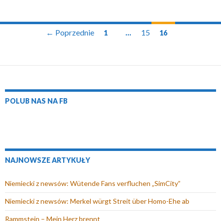
Nawigacja
← Poprzednie
15
1
…
16
wpisów
POLUB NAS NA FB
NAJNOWSZE ARTYKUŁY
Niemiecki z newsów: Wütende Fans verfluchen „SimCity”
Niemiecki z newsów: Merkel würgt Streit über Homo-Ehe ab
Rammstein – Mein Herz brennt