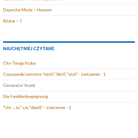
Depeche Mode – Heaven
Różne – 7
NAJCHĘTNIEJ CZYTANE
Oto Twoja fiszka
Czasowniki zwrotne "mich", "dich", "sich" - ćwiczenie - 1
Generator fiszek
Die Familienbegegnung
"Um ... zu" czy "damit" - ćwiczenie - 1