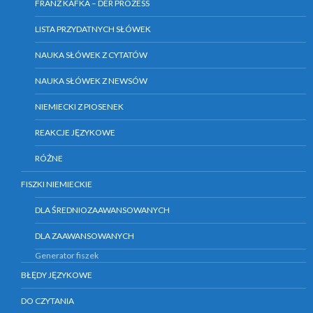
FRANZ KAFKA – DER PROZESS
LISTA PRZYDATNYCH SŁÓWEK
NAUKA SŁÓWEK Z CYTATÓW
NAUKA SŁÓWEK Z NEWSÓW
NIEMIECKI Z PIOSENEK
REAKCJE JĘZYKOWE
RÓŻNE
FISZKI NIEMIECKIE
DLA ŚREDNIOZAAWANSOWANYCH
DLA ZAAWANSOWANYCH
Generator fiszek
BŁĘDY JĘZYKOWE
DO CZYTANIA