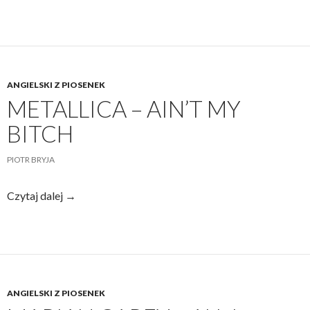
–
Cure
ANGIELSKI Z PIOSENEK
METALLICA – AIN’T MY
BITCH
PIOTR BRYJA
Metallica
Czytaj dalej
→
–
Ain’t
My
Bitch
ANGIELSKI Z PIOSENEK