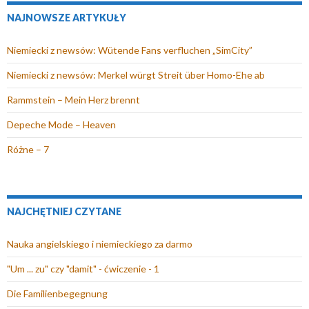
o
r
a
s
m
a
NAJNOWSZE ARTYKUŁY
k
a
s
i
o
i
n
s
i
ę
k
l
Niemiecki z newsów: Wütende Fans verfluchen „SimCity”
i
i
ę
w
n
(
e
ę
w
n
i
O
Niemiecki z newsów: Merkel würgt Streit über Homo-Ehe ab
)
w
n
o
e
t
Rammstein – Mein Herz brennt
n
o
w
)
w
o
w
y
i
Depeche Mode – Heaven
w
y
m
e
Różne – 7
y
m
o
r
m
o
k
a
o
k
n
s
k
n
i
i
NAJCHĘTNIEJ CZYTANE
n
i
e
ę
i
e
)
w
Nauka angielskiego i niemieckiego za darmo
e
)
n
"Um ... zu" czy "damit" - ćwiczenie - 1
)
o
w
Die Familienbegegnung
y