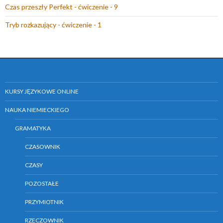
Czas przeszły Perfekt - ćwiczenie - 9
m
o
Tryb rozkazujący - ćwiczenie - 1
k
n
i
e
)
KURSY JĘZYKOWE ONLINE
NAUKA NIEMIECKIEGO
GRAMATYKA
CZASOWNIK
CZASY
POZOSTAŁE
PRZYMIOTNIK
RZECZOWNIK