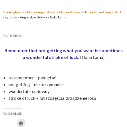
Strona główna
»
Nauka angielskiego
»
Nauka słówek
»
Nauka słówek angielskich
z cytatów
»
Angielskie słówka – Dalai Lama
PIOTR BRYJA
Remember that not getting what you want is sometimes
a wonderful stroke of luck.
(Dalai Lama)
to remember – pamiętać
not getting – nie otrzymanie
wunderful – cudowny
stroke of luck – łut szczęścia, zrządzenie losu
PODZIEL SIĘ:
K
U
K
K
K
U
K
l